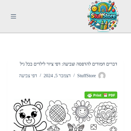
S
k
i
p
t
o
c
o
n
t
e
n
דברים חמודים להדפסה וצביעה: דפי ציור לילדים בכל גיל
t
StuffStore
דצמבר 5, 2024
דפי צביעה