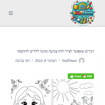
S
k
i
p
t
o
c
o
n
t
e
n
דברים שאפשר לצייר לדף צביעה מהנה לילדים להדפסה
t
StuffStore
דצמבר 8, 2024
דפי צביעה