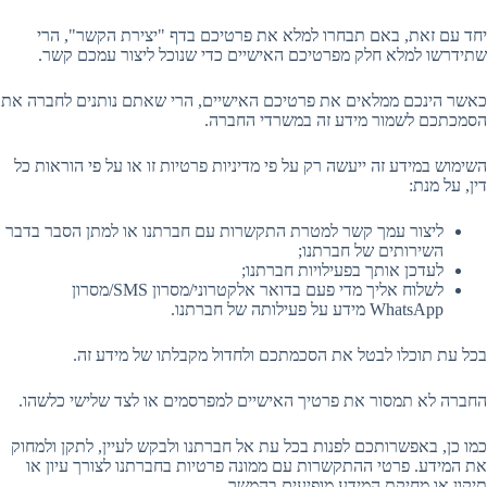
יחד עם זאת, באם תבחרו למלא את פרטיכם בדף "יצירת הקשר", הרי
שתידרשו למלא חלק מפרטיכם האישיים כדי שנוכל ליצור עמכם קשר.
כאשר הינכם ממלאים את פרטיכם האישיים, הרי שאתם נותנים לחברה את
הסמכתכם לשמור מידע זה במשרדי החברה.
השימוש במידע זה ייעשה רק על פי מדיניות פרטיות זו או על פי הוראות כל
דין, על מנת:
ליצור עמך קשר למטרת התקשרות עם חברתנו או למתן הסבר בדבר
השירותים של חברתנו;
לעדכן אותך בפעילויות חברתנו;
לשלוח אליך מדי פעם בדואר אלקטרוני/מסרון SMS/מסרון
WhatsApp מידע על פעילותה של חברתנו.
בכל עת תוכלו לבטל את הסכמתכם ולחדול מקבלתו של מידע זה.
החברה לא תמסור את פרטיך האישיים למפרסמים או לצד שלישי כלשהו.
כמו כן, באפשרותכם לפנות בכל עת אל חברתנו ולבקש לעיין, לתקן ולמחוק
את המידע. פרטי ההתקשרות עם ממונה פרטיות בחברתנו לצורך עיון או
תיקון או מחיקת המידע מופיעים בהמשך.