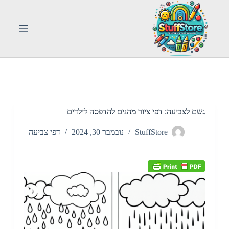
S
k
i
p
t
o
c
o
n
t
e
n
גשם לצביעה: דפי ציור מהנים להדפסה לילדים
t
StuffStore
נובמבר 30, 2024
דפי צביעה