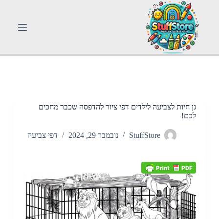
S
k
i
p
t
o
c
o
n
t
e
n
גן חיות לצביעה לילדים דפי ציור להדפסה שכבר מחכים
t
לכם!
StuffStore
נובמבר 29, 2024
דפי צביעה