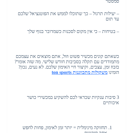
סמסטר
– יעילות תרגול – כך שתוכלו לממש את הפוטנציאל שלכם
עד תום
– בטיחות – כי אין מקום לסכנות כשמדובר בגוף שלך
כשאתם קונים מכשיר פשוט וזול, אתם מוצאים את עצמכם
מתמודדים עם תקלה בסביבות חודש שלישי. מה שזה אומר?
בזבוז זמן, עצבים, וקיצור חיי האימון שלכם. לא נעים, נכון?
הזמינו
משקולות מתכווננות ton sports
3 סיבות ענקיות שכדאי לכם להשקיע במכשירי כושר
איכותיים
תחזוקה מינימלית = יותר זמן לאימון, פחות לחפש
אחר תיקונים