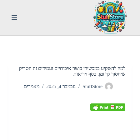
S
k
i
p
t
o
c
o
n
t
e
n
למה להשקיע במכשירי כושר איכותיים ועמידים זה הטריק
t
שיחסוך לך זמן, כסף ויריאות
StuffStore
נובמבר 4, 2025
מאמרים