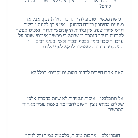
חיסכון ארוך טווח – איך אולי לא חשבתם על זה
קודם?
רכישת מכשיר טוב עולה יותר בהתחלה? נכון. אבל אז
מגיעים החיסכון בטווח הרחוק – אין צורך לקנות מכשיר
חדש אחרי שנה, אין עלויות תיקונים מיותרות, ואפילו אפשר
להרוויח בערך הנמכר כמשומש כי מכשיר איכותי שומר על
ערכו. חיסכון בזמן, בכסף ובכוח נפשי. בעיני רבים – זו
ההשקעה היחידה שאפשר לבקש לגוף שלכם.
האם אתם חייבים לבחור במותגים יקרים? בכלל לא!
אל תתבלבלו – איכות ועמידות לא שוות בהכרח אלפי
שקלים במותג נוצץ. חשוב להבין מה באמת עומד מאחורי
המכשיר:
– חומרי גלם – מתכות טובות, פלסטיק עמיד וקל לניקוי