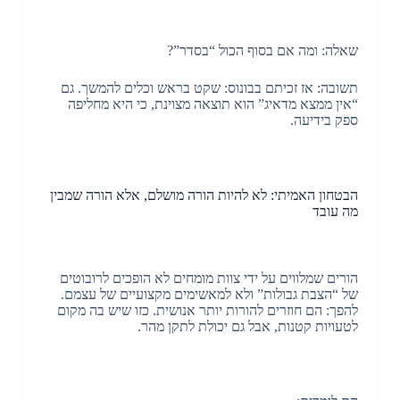
שאלה: ומה אם בסוף הכול “בסדר”?
תשובה: אז זכיתם בבונוס: שקט בראש וכלים להמשך. גם
“אין ממצא מדאיג” הוא תוצאה מצוינת, כי היא מחליפה
ספק בידיעה.
הבטחון האמיתי: לא להיות הורה מושלם, אלא הורה שמבין
מה עובד
הורים שמלווים על ידי צוות מומחים לא הופכים לרובוטים
של “הצבת גבולות” ולא למאשימים מקצועיים של עצמם.
להפך: הם חוזרים להורות יותר אנושית. כזו שיש בה מקום
לטעויות קטנות, אבל גם יכולת לתקן מהר.