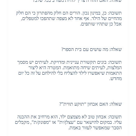
שאלה: האם ההורה צריך להיות מעורב בכל שלב?
תשובה: כן, במינון נכון. הורים הם חלק מהפתרון כי הם חלק
מהחיים של הילד. אף אחד לא מצפה שתהפכו למטפלים,
אבל כן שתהיו שותפים.
שאלה: מה עושים עם בית הספר?
תשובה: בונים תקשורת עניינית ומדויקת. לעיתים יש מסמך
המלצות, לעיתים שיחה מתואמת. המטרה היא ליצור
התאמות שיאפשרו לילד להצליח בלי להילחם על זה כל יום
מחדש.
שאלה: האם אבחון “תוקע תווית”?
תשובה: אבחון טוב לא מצמצם ילד, הוא מרחיב את ההבנה
עליו. במקום להישאר עם “עצלן/ית” או “מפונק/ת”, מקבלים
הסבר שמאפשר לעזור באמת.