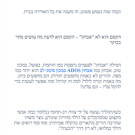
וכמה שזה נשמע פשוט, זה משנה את כל האווירה בבית.
הקסם הוא לא “אבחון” – הקסם הוא לדעת מה עושים מחר
בבוקר
המילה “אבחון” לפעמים נתפסת כמו חותמת. בפועל, במכון
טוב, אבחון כמו
אבחון ADOS במכון סימני לב
הוא יותר כמו
מפה. והורים לא באמת מחפשים תוויות; הם מחפשים כיוון.
מה באמת קורה לילד? למה זה קורה? ומה אפשר לעשות כדי
להקל עליו – וגם עלינו?
כשהתהליך נעשה על ידי צוות רב-תחומי (כלומר כמה אנשי
מקצוע שמסתכלים על הילד מזוויות שונות), נוצר משהו
שהרבה הורים מתארים כהקלה אמיתית: סוף סוף רואים את
הילד במלואו, לא רק דרך “הבעיה”.