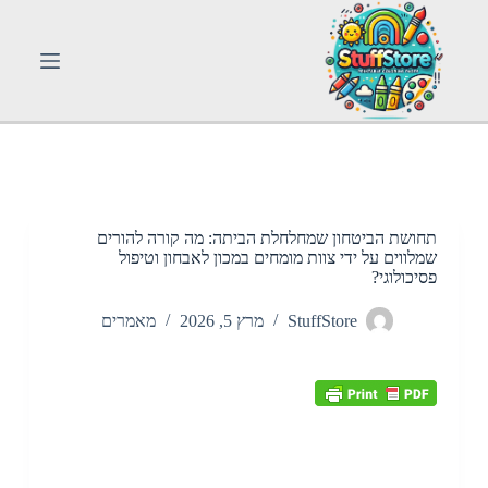
S
k
i
p
t
o
c
o
n
t
e
n
תחושת הביטחון שמחלחלת הביתה: מה קורה להורים
t
שמלווים על ידי צוות מומחים במכון לאבחון וטיפול
פסיכולוגי?
StuffStore
מרץ 5, 2026
מאמרים