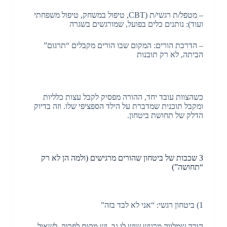
– מטפל/ת רגשי/ת (CBT, טיפול במשחק, טיפול משפחתי
ועוד): נותנים כלים בפועל, שמורגשים בשגרה
– הדרכת הורים: המקום שבו הורים מקבלים “תרגום”
הביתה, לא רק תובנות
כשהצוות עובד יחד, ההורה מפסיק לקבל עצות כלליות
ומקבל תוכנית שמדברת על הילד הספציפי שלו. וזה בדיוק
הדלק של תחושת ביטחון.
3 שכבות של ביטחון שהורים מרגישים (ולמה הן לא רק
“תחושה”)
1) ביטחון רגשי: “אני לא לבד בזה”
הורה שמלווה מרגיש שיש לו גב. יש מקום לפרוק, לשאול,