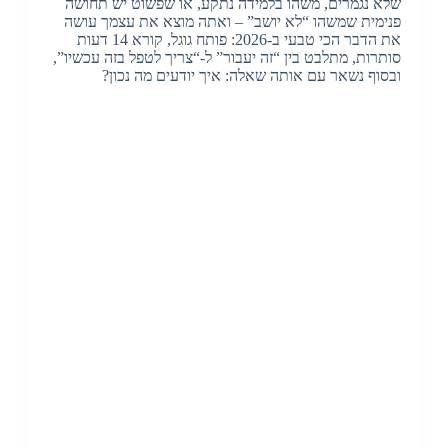
שלא נגמרים, משהו בלמידה נתקע, או שפשוט יש תחושה
פנימית שמשהו “לא יושב” – ואתה מוצא את עצמך עושה
את הדבר הכי טבעי ב-2026: פותח גוגל, קורא 14 דעות
סותרות, מתלבט בין “זה יעבור” ל-“צריך לטפל בזה עכשיו”,
ובסוף נשאר עם אותה שאלה: איך יודעים מה נכון?