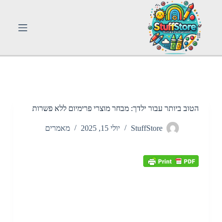
S
k
i
p
t
o
c
o
n
t
e
n
הטוב ביותר עבור ילדך: מבחר מוצרי פרימיום ללא פשרות
t
StuffStore
יולי 15, 2025
מאמרים