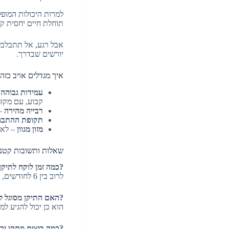
למרות היכולות המופ
תוחלת חיים יחסית קצ
אבל רגע, אל תתבלבל 
יורשים שבדרך.
איך מגדלים אויב כז
עמידות גבוהה 
קבוע, עם מקומ
רבייה מהירה
– בין 10 ל-50 ביצים 
תקופת ההתבג
מזון מגוון
– לא 
שאלות ותשובות קטנות
?כמה זמן לוקח לתיקן
לרוב בין 6 לחודשים, תלוי במזון, טמפרטורה וסביבה.
?האם התיקן מסוגל ל
הוא כן יכול להגיע ל
?כמה ביצים מתקן יכו