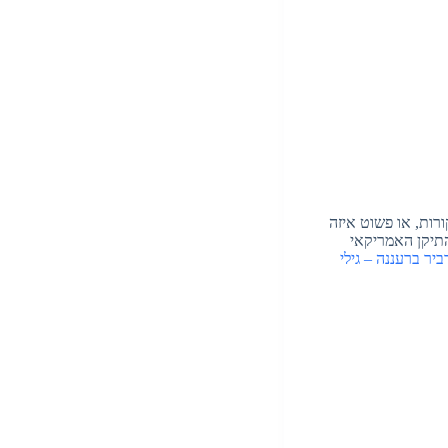
רות, או פשוט איזה
התיקן האמריקאי
יר ברעננה – גילי