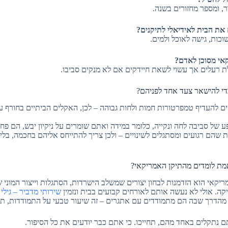
 את הבית לאידיאלי לתיקנים?
וכות, גישה לאוכל ולמים.
אי מסוכן לאדם?
ת רעלים אך עשוי לשאת חיידקים אם לא מנקים סביבו.
די להישאר צעד אחד לפניהם?
ים להעדיף טמפרטורות חמות ולחות גבוהה – לכן, האקלים הביתיים בחורף 
 של סביבה לחה ונקייה, כלומר במידה ואתם שומרים על ניקיון יבש, הם פחו
שהם רגועים ומסתגלים לשינויים – ולכן צריך להתייחס אליהם בחכמה, בלי
אמת לומדים מהתיקן האמריקאי?
קאי הוא הזדמנות לבחון יצורים שמשלב הישרדות, הסתגלות וייצור המוני ש
ה. אולי לא נעשה אותם לאורחים קבועים בבית ונזמין
שירותי מדביר – גילי
מהדרך שבה הם מתמודדים עם אתגרים – זה שיעור טבעי על התמודדות, תע
נתקלים באחד מהם, תחייכו. כי אתם כבר יודעים את כל הסיפור.