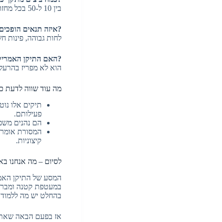
בין 10 ל-50 בכל מחזור, ומספר מחזורים בשנה.
?איזה תנאים הופכים
לחות גבוהה, פינות חש
?האם התיקן האמריק
הוא לא מפריז בהרעל
מה עוד שווה לדעת כ
תיקים אלו נוט
פעילותם.
הם נהנים משפע
המסורת אומרת 
קיצוניות.
לסיום – מה אנחנו ב
המסע של התיקן האמרי
במעטפת קטנה ומבריק
בהחלט יש מה ללמוד 
אז בפעם הבאה שאתם 