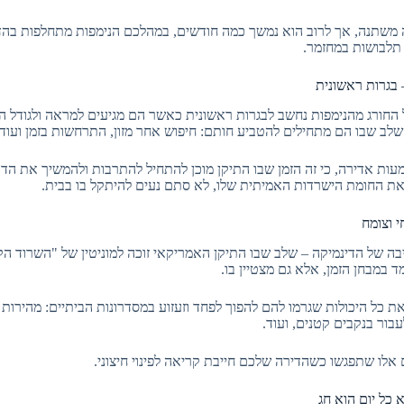
 משתנה, אך לרוב הוא נמשך כמה חודשים, במהלכם הנימפות מתחלפות בה
 תלבושות במחזמר.
 החורג מהנימפות נחשב לבגרות ראשונית כאשר הם מגיעים למראה ולגודל ה
השלב שבו הם מתחילים להטביע חותם: חיפוש אחר מזון, התרחשות בזמן ועוד.
ות אדירה, כי זה הזמן שבו התיקן מוכן להתחיל להתרבות ולהמשיך את הדו
ת החומת הישרדות האמיתית שלו, לא סתם נעים להיתקל בו בבית.
יבה של הדינמיקה – שלב שבו התיקן האמריקאי זוכה למוניטין של "השרוד הקו
ד במבחן הזמן, אלא גם מצטיין בו.
 את כל היכולות שגרמו להם להפוך לפחד וזעזוע במסדרונות הביתיים: מהירות 
ור בנקבים קטנים, ועוד.
 אלו שתפגשו כשהדירה שלכם חייבת קריאה לפינוי חיצוני.