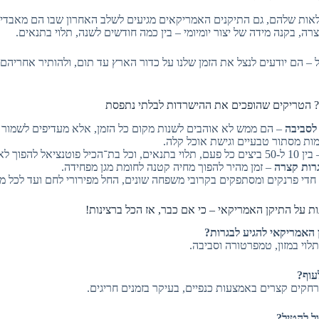
לאות שלהם, גם התיקנים האמריקאים מגיעים לשלב האחרון שבו הם מאבדי
רה, בקנה מידה של יצור יומיומי – בין כמה חודשים לשנה, תלוי בתנאים.
– הם יודעים לנצל את הזמן שלנו על כדור הארץ עד תום, ולהותיר אחריהם
ה? הטריקים שהופכים את ההישרדות לבלתי נתפסת
לסביבה
– הם ממש לא אוהבים לשנות מקום כל הזמן, אלא מעדיפים לשמור על
ות מסתור טבעיים וגישת אוכל קלה.
כל פעם, תלוי בתנאים, וכל בת־הכיל פוטנציאל להפוך לאויב החדש במסדרון.
רות קצרה
– זמן מהיר להפוך מחיה קטנה לחומת מגן מפחידה.
חדי פרנקים ומסתפקים בקרובי משפחה שונים, החל מפירורי לחם ועד לכל מיני
 על התיקן האמריקאי – כי אם כבר, אז הכל ברצינות!
 האמריקאי להגיע לבגרות?
עוף?
מרחקים קצרים באמצעות כנפיים, בעיקר בזמנים חריגים.
ל להטיל?