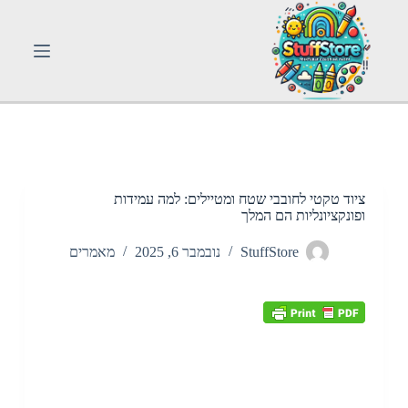
S
k
i
p
t
o
c
o
n
t
e
n
ציוד טקטי לחובבי שטח ומטיילים: למה עמידות
t
ופונקציונליות הם המלך
StuffStore
נובמבר 6, 2025
מאמרים