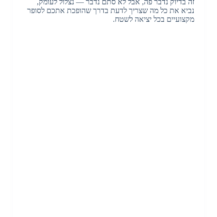
זה בדיוק נדבר פה, אבל לא סתם נדבר — נצלול לעומק,
נביא את כל מה שצריך לדעת בדרך שהופכת אתכם לסופר
מקצועיים בכל יציאה לשטח.