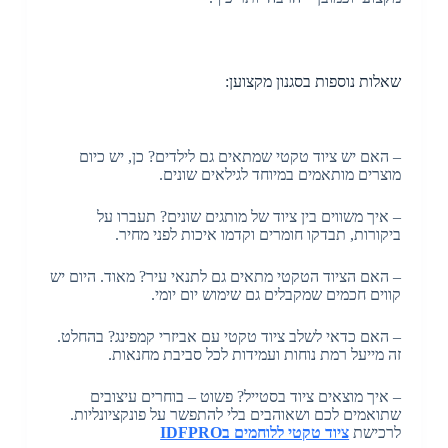
שאלות נוספות בסגנון מקצוען:
– האם יש ציוד טקטי שמתאים גם לילדים? כן, יש כיום
מוצרים מותאמים במיוחד לגילאים שונים.
– איך משווים בין ציוד של מותגים שונים? תעברו על
ביקורות, תבדקו חומרים וקדמו איכות לפני מחיר.
– האם הציוד הטקטי מתאים גם לתנאי עיר? מאוד. היום יש
קווים חכמים שמקבלים גם שימוש יום יומי.
– האם כדאי לשלב ציוד טקטי עם אביזרי קמפינג? בהחלט.
זה מייעל רמת נוחות ועמידות לכל סביבת מחנאות.
– איך מוצאים ציוד בסטייל? פשוט – בוחרים עיצובים
שתואמים לכם ושאוהבים בלי להתפשר על פונקציונליות.
לרכישת
ציוד טקטי ללוחמים בIDFPRO