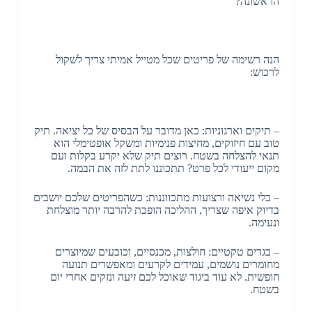
הראשונה?
הנה רשימה של פריטים שכל מטייל אמיתי צריך לשקול
לרכוש:
– תיקים וארגוניות: כאן מדובר על הבסיס של כל יציאה. תיק
טוב עם חיזוקים, מחיצות פנימיות ומשקל אופטימלי הוא
תנאי להצלחה בשטח. רוצים תיק שלא יקרע בקלות ועם
מקום ייעודי לכל פרט? תתכוננו לתת לזה את הבמה.
– כלי נשיאה ורצועות מתכווננות: כשהפריטים שלכם יושבים
בדיוק איפה שצריך, ההליכה הופכת להרבה יותר מוצלחת
ונעימה.
– בגדים טקטיים: חולצות, מכנסיים, וכובעים שמיוצרים
מחומרים נושמים, עמידים לקרעים ומאפשרים תנועה
חופשית. לא עוד ביגוד שאוכל לכם זיעה ונזקים אחרי יום
בשטח.