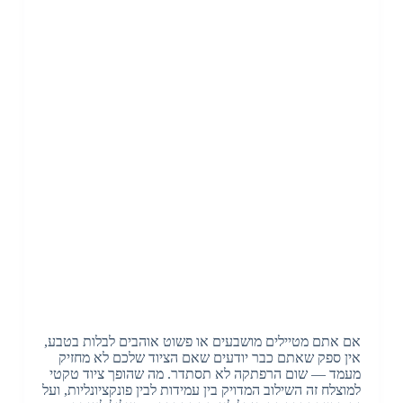
אם אתם מטיילים מושבעים או פשוט אוהבים לבלות בטבע,
אין ספק שאתם כבר יודעים שאם הציוד שלכם לא מחזיק
מעמד — שום הרפתקה לא תסתדר. מה שהופך ציוד טקטי
למוצלח זה השילוב המדויק בין עמידות לבין פונקציונליות, ועל