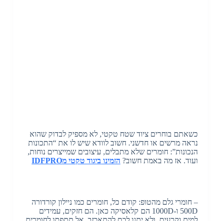
כשאתם בוחרים ציוד שטח טקטי, לא מספיק לבדוק שהוא
נראה מרשים או חדשני. חשוב לוודא שיש לו את “התכונות
הנכונות”: חומרים שלא מתבלים, עיצובים שמייצרים נוחות,
ועוד. אז מה באמת חשוב?
הזמינו
ביגוד טקטי מIDFPRO
– חומרי גלם מהטופ: קודם כל, חומרים כמו ניילון קורדורה
500D ו-1000D הם קלאסיקה כאן. הם חזקים, עמידים
למים וקרעים, ולא יתנו לכם להתאכזב. אל תתפתו לחומרים