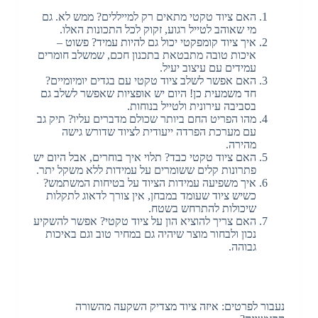
האם ציוד טקטי מתאים רק למייללים? ממש לא. גם
מי שאוהב לטייל רגוע, זקוק לכל התכונות האלו.
איך ציוד קומפקטי יכול גם להיות עמיד? פשוט –
איכות טובה מתבטאת בתכנון חכם, שמשלב חומרים
עמידים עם עיצוב יעיל.
האם אפשר לשלב ציוד טקטי עם בגדים יומיומיים?
חד משמעית כן! היום יש אופציות שאפשר לשלב גם
בסביבה עירונית ולטייל בנוחות.
מהו הפריט החם ביותר שכולם מדברים עליו? תיק גב
עם מערכת הפרדה ייעודית לציוד שדורש גישה
מהירה.
האם ציוד טקטי כבד? תלוי איך בוחרים, אבל היום יש
פתרונות קלים ששומרים על עמידות ללא משקל יתר.
איך משפיעה עמידות הציוד על בטיחות המשתמש?
כשיש ציוד שעומד במבחן, אין צורך לדאוג לתקלות
שיכולות להתרחש בשטח.
האם צריך להוציא הון על ציוד טקטי? אפשר להשקיע
נכון ולבחור מוצר שיהיה גם במחיר טוב וגם באיכות
גבוהה.
נעבור לפרטים: איזה ציוד מצדיק השקעה מהשורה