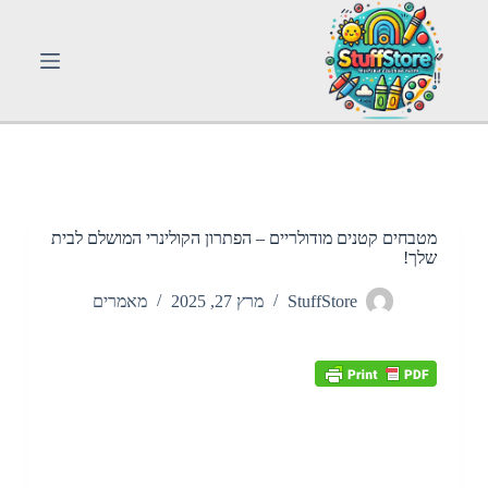
S
k
i
p
t
o
c
o
n
t
e
n
מטבחים קטנים מודולריים – הפתרון הקולינרי המושלם לבית
t
שלך!
StuffStore
מרץ 27, 2025
מאמרים