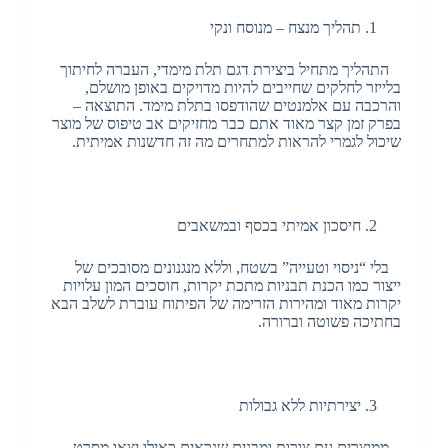
תהליך מנצח – מנוסח ונקי
התהליך מתחיל ביצירת דגם תלת מימדי, העברה לחיתוך
בלייזר לחלקים שחייבים להיות מדויקים באופן מושלם,
והרכבה עם אלמנטים שהודפסו בתלת מימד. התוצאה –
בפרק זמן קצר מאוד אתם כבר מחזיקים אב טיפוס של מוצר
שיכול לגמרי להראות למתחרים מה זה חדשנות אמיתית.
חיסכון אמיתי בכסף ובמשאבים
בלי “ניסוי וטעייה” בשטח, וללא מנגנונים מסובכים של
ייצור כמו הכנת תבניות מתכת יקרות, חוסכים המון עלויות
יקרות מאוד ומהירות הזרימה של הפיתוח עוברת לשלב הבא
בחתיכה פשוטה וברורה.
יצירתיות ללא גבולות
ממוצרים עם צורות ומבנים שנראים כאילו יצאו מסרט