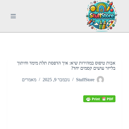
S
k
i
p
t
o
c
o
n
t
e
n
אבות טיפוס במהירות שיא: איך הדפסת תלת מימד וחיתוך
t
בלייזר עושים קסמים יחד?
StuffStore
נובמבר 9, 2025
מאמרים