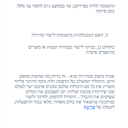
התשובה תלויה בפרויקט, אך בממוצע ניתן לחסוך עד 70%
בזמן פיתוח.
האם הטכנולוגיות מתאימות לייצור סדרתי?
בהחלט כן, בעיקר לייצור בכמויות קטנות או מוצרים
מותאמים אישית.
אבות טיפוס במהירות שיא – זה בדיוק מה שהשוק מחפש
היום. התהליך המשולב של הדפסת תלת מימד וחיתוך בלייזר
משדרג את כל סט היכולות שלכם ומכניס אתכם ישר לעולם
שבו יצירתיות פוגשת יעילות. תנו לעצמכם את הכלים
שעושים את ההבדל – תתחילו להדפיס, לחתוך וליצור
במתכונת שתשאיר את כולם מאחור, מלאי כבוד והתפעלות.
לקטלוג של
פריטק