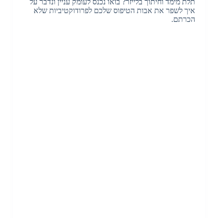
תלת מימד וחיתוך בלייזר? בואו נכנס לעומק עניין ונדבר על
איך לשפר את אבות הטיפוס שלכם לפרודוקטיביות שלא
הכרתם.