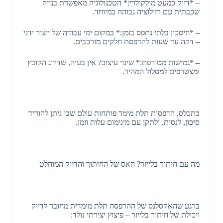
– *דיוק כמעט מולקולרי:* הטכנולוגיה מאפשרת בנייה
שכבתית עם רזולוציה גבוהה במיוחד.
– *חיסכון בלתי נתפס בזמן:* במקום ימי עבודה של ייצור ידני
– דקה עד שעות להדפסת חלקים מורכבים.
– *גמישות מטורפת:* שינוי עיצוב? אין בעיה, שדרוג הקובץ
ומצטרפים למסלול המהיר.
בתכלס, הדפסות תלת מימד פותחות עולם שבו ניתן להוריד
סיכון, לנסות, ולתקן עם מינימום עלות וזמן.
מה עם חיתוך בלייזר? האס של החיתוך והדיוק המוחלט
ברגע שהאקסלנס של ההדפסה תלת מימדית מחובר לדיוק
ויכולת של חיתוך בלייזר – פיצוץ יצירתי נולד: