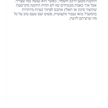
התקנת מטען לרכב חשמלי, כאשר הוא נעשה כמו שצריך.
אבל איך באמת מבטיחים שזו לא תהיה התקנה מקרטעת
שתיצור סיכון או תאלץ אתכם לפתור בעיות מיותרות
בהמשך? בואו נעבור מקצועית, פשוט ועם טעם טוב על כל
מה שרציתם לדעת.