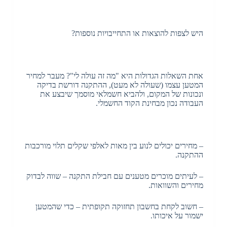
היש לצפות להוצאות או התחייבויות נוספות?
אחת השאלות הגדולות היא "מה זה עולה לי"? מעבר למחיר
המטען עצמו (שעולה לא מעט), ההתקנה דורשת בדיקה
ונכונות של המקום, ולהביא חשמלאי מוסמך שיבצע את
העבודה נכון מבחינת הקוד החשמלי.
– מחירים יכולים לנוע בין מאות לאלפי שקלים תלוי מורכבות
ההתקנה.
– לעיתים מוכרים מטענים עם חבילת התקנה – שווה לבדוק
מחירים והשוואות.
– חשוב לקחת בחשבון תחזוקה תקופתית – כדי שהמטען
ישמור על איכותו.