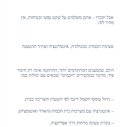
אבל תזכרו – אתם משלמים על שקט נפשי ובטיחות. אין
מחיר לזה.
טעינות חכמות: טכנולוגיה, אינטליגנציה ועתיד ההטענה
היום, במטענים המתקדמים יותר, ההתקנה אינה רק חיבור
פיזי. מדובר במכשירים "חכמים" שבאים עם יכולות כמו:
– ניהול עומסי חשמל דינמי לפי השעות והצריכה בבית.
– אינטגרציה עם מערכות בית חכמות (הארד ואוטומציה).
– בקרת טעינה מרחוק דרך אפליקציה.