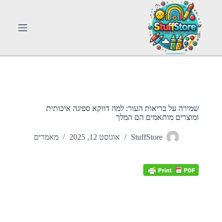
S
k
i
p
t
o
c
o
n
t
e
n
שמירה על בריאות העור: למה דווקא ספיגה איכותית
t
ומוצרים מותאמים הם המלך
StuffStore
אוגוסט 12, 2025
מאמרים