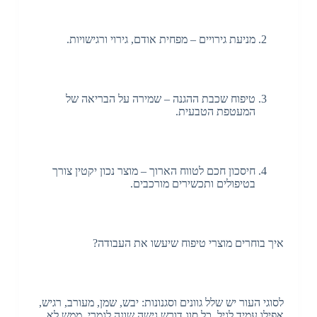
מניעת גירויים – מפחית אודם, גירוי ורגישויות.
טיפוח שכבת ההגנה – שמירה על הבריאה של
המעטפת הטבעית.
חיסכון חכם לטווח הארוך – מוצר נכון יקטין צורך
בטיפולים ותכשירים מורכבים.
איך בוחרים מוצרי טיפוח שיעשו את העבודה?
לסוגי העור יש שלל גוונים וסגנונות: יבש, שמן, מעורב, רגיש,
אפילו עמיד לגיל. כל סוג דורש גישה שונה לגמרי. ממש לא