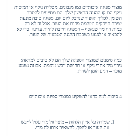
מוצרי ספיגה איכותיים כמו מגבונים, מטליות ניקוי או תמיסות
ניקוי הם קו ההגנה הראשון שלך. הם מסייעים להסרת
השומן, לכלוך ואיפור שנדבק ליום יום. ספיגה טובה מונעת
יצירת חיידקים ומזהמת פחות את העור. אבל זה לא רק
כמות החומר שנאסף – הספיגה חייבת להיות עדינה, כדי לא
להכאיב או לפגוע בשכבת ההגנה הטבעית של העור.
כמה סימנים שמוצרי הספיגה שלך הם לא טובים למראה:
גירוי מיד אחרי ניקוי או תחושת יובש מוגזמת. אם זה נשמע
מוכר – הגיע הזמן לשדרג.
4 סיבות למה כדאי להשקיע במוצרי ספיגה איכותיים
שמירה על איזון הלחות – מוצר זול מדי עלול לייבש
את העור או להפך, להשאיר אותו לח מדי.