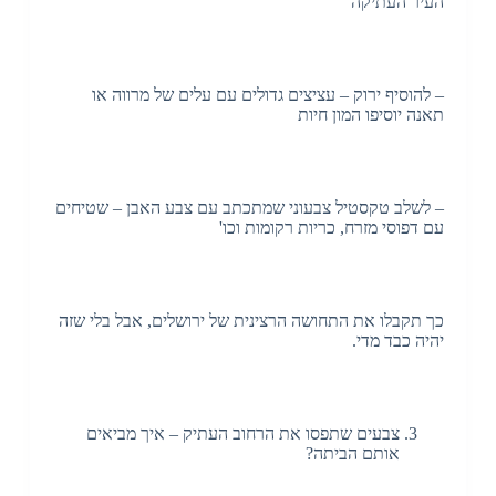
העיר העתיקה
– להוסיף ירוק – עציצים גדולים עם עלים של מרווה או
תאנה יוסיפו המון חיות
– לשלב טקסטיל צבעוני שמתכתב עם צבע האבן – שטיחים
עם דפוסי מזרח, כריות רקומות וכו'
כך תקבלו את התחושה הרצינית של ירושלים, אבל בלי שזה
יהיה כבד מדי.
צבעים שתפסו את הרחוב העתיק – איך מביאים
אותם הביתה?