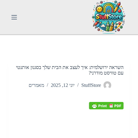
S
k
i
p
t
o
c
o
n
t
e
n
השראה ירושלמית: איך לעצב את הבית שלך בסגנון אותנטי
t
עם טוויסט מודרני?
StuffStore
יוני 12, 2025
מאמרים