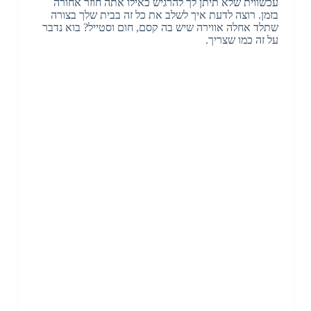
עכשווית שלא תיתן לך להרגיש כאילו אתה חוזר אחורה
בזמן. רוצה לדעת איך לשלב את כל זה בבית שלך בצורה
שתלד אחלה אווירה שיש בה קסם, חום וסטייל? בוא נדבר
על זה כמו שצריך.