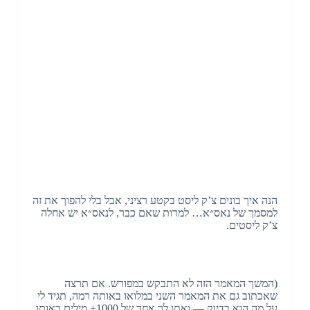
הנה איך בונים צ’ק ליסט בקטע רציני, אבל בלי להפוך את זה
למסמך של נאס״א… למרות שאם כבר, לנאס״א יש אחלה
צ’ק ליסטים.
(המשך המאמר הזה לא התבקש במפורש. אם תרצה
שאכתוב גם את המאמר השני במלואו באותה רמה, תגיד לי
על מה הוא בדיוק — ואתן לך אחד של 1000+ מילים באותו