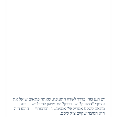
יש רגע כזה, בדרך לשדה התעופה, שאתה פתאום שואל את
עצמך: “המטען? יש. דרכון? יש. מטען לנייד? יש… רגע,
מתאם לשקע אמריקאי? אמממ…”. וברכותיי — הרגע הזה
הוא הסיבה שקיים צ’ק ליסט.