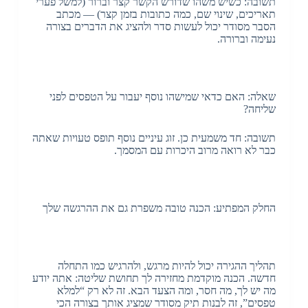
תשובה: כשיש משהו שדורש הקשר קצר וברור (למשל פערי
תאריכים, שינוי שם, כמה כתובות בזמן קצר) — מכתב
הסבר מסודר יכול לעשות סדר ולהציג את הדברים בצורה
נעימה וברורה.
שאלה: האם כדאי שמישהו נוסף יעבור על הטפסים לפני
שליחה?
תשובה: חד משמעית כן. זוג עיניים נוסף תופס טעויות שאתה
כבר לא רואה מרוב היכרות עם המסמך.
החלק המפתיע: הכנה טובה משפרת גם את ההרגשה שלך
תהליך ההגירה יכול להיות מרגש, ולהרגיש כמו התחלה
חדשה. הכנה מוקדמת מחזירה לך תחושת שליטה: אתה יודע
מה יש לך, מה חסר, ומה הצעד הבא. זה לא רק “למלא
טפסים”, זה לבנות תיק מסודר שמציג אותך בצורה הכי