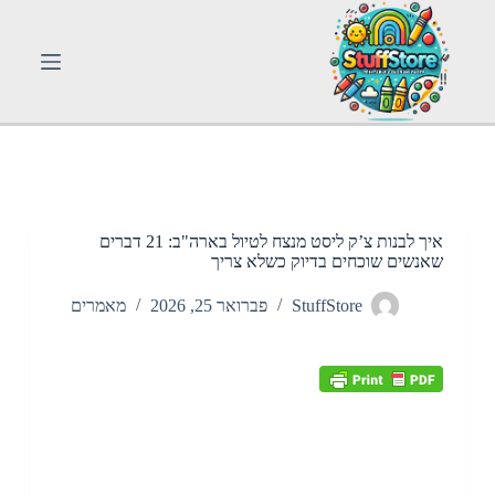
S
k
i
p
t
o
c
o
n
t
e
n
איך לבנות צ’ק ליסט מנצח לטיול בארה"ב: 21 דברים
t
שאנשים שוכחים בדיוק כשלא צריך
StuffStore
פברואר 25, 2026
מאמרים