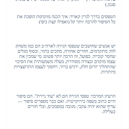
סגנון.)
הטפסים בדרך לגרין קארד: איך הכנה מוקדמת הופכת את
כל הסיפור להרבה יותר קל (ואפילו קצת כיפי)
יש אנשים שחושבים שטפסי הגירה לארה״ב הם כמו משחק
לוח: מתקדמים, חוזרים אחורה, מחכים בתור, ובסוף מגלים
שחסר קובייה. בפועל, זה הרבה יותר פשוט: מי שמכין את
עצמו מוקדם ובצורה מסודרת, מעלה משמעותית את הסיכוי
שהתהליך יזרום חלק, ירגיש ברור, ויחסוך לעצמו התרוצצויות
מיותרות.
הרעיון המרכזי: טפסי הגירה הם לא “עוד ניירת”. הם סיפור
חיים כתוב בשפה בירוקרטית. ואם כבר מספרים סיפור —
עדיף שהוא יהיה עקבי, מגובה במסמכים, ובלי חורים
בעלילה.