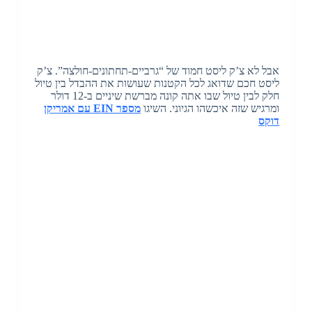
אבל לא צ’ק ליסט חמוד של “גרביים-תחתונים-חולצה”. צ’ק
ליסט חכם שדואג לכל הקטנות שעושות את ההבדל בין טיול
חלק לבין טיול שבו אתה קונה מברשת שיניים ב-12 דולר
ומרגיש שזה איכשהו הגיוני. השיגו
מספר EIN עם אמריקן
דוקס