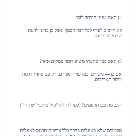
2) האם יש לי הוכחה לזה?
לא חייבים לצרף לכל דבר מסמך, אבל כן כדאי לדעת
שהמידע מבוסס.
3) האם כבר כתבתי משהו דומה במקום אחר?
אם כן — משווים. כמו עורך ספרים, רק עם פחות דרמה
ויותר תאריכים.
רגע, מה עם תרגומים? (ספוילר: לא “גוגל טרנסלייט וזהו”)
מסמכים שלא באנגלית בדרך כלל צריכים תרגום לאנגלית
לפי הדרישות הרלוונטיות. כאן כדאי לחשוב על זה ככה: