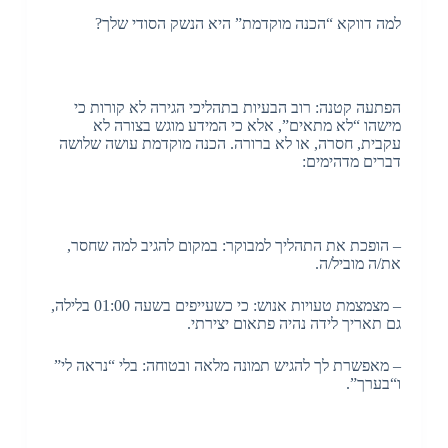
למה דווקא “הכנה מוקדמת” היא הנשק הסודי שלך?
הפתעה קטנה: רוב הבעיות בתהליכי הגירה לא קורות כי
מישהו “לא מתאים”, אלא כי המידע מוגש בצורה לא
עקבית, חסרה, או לא ברורה. הכנה מוקדמת עושה שלושה
דברים מדהימים:
– הופכת את התהליך למבוקר: במקום להגיב למה שחסר,
את/ה מוביל/ה.
– מצמצמת טעויות אנוש: כי כשעייפים בשעה 01:00 בלילה,
גם תאריך לידה נהיה פתאום יצירתי.
– מאפשרת לך להגיש תמונה מלאה ובטוחה: בלי “נראה לי”
ו“בערך”.