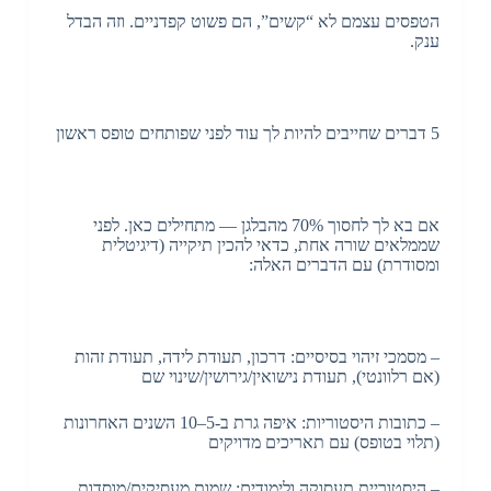
הטפסים עצמם לא “קשים”, הם פשוט קפדניים. וזה הבדל
ענק.
5 דברים שחייבים להיות לך עוד לפני שפותחים טופס ראשון
אם בא לך לחסוך 70% מהבלגן — מתחילים כאן. לפני
שממלאים שורה אחת, כדאי להכין תיקייה (דיגיטלית
ומסודרת) עם הדברים האלה:
– מסמכי זיהוי בסיסיים: דרכון, תעודת לידה, תעודת זהות
(אם רלוונטי), תעודת נישואין/גירושין/שינוי שם
– כתובות היסטוריות: איפה גרת ב-5–10 השנים האחרונות
(תלוי בטופס) עם תאריכים מדויקים
– היסטוריית תעסוקה ולימודים: שמות מעסיקים/מוסדות,