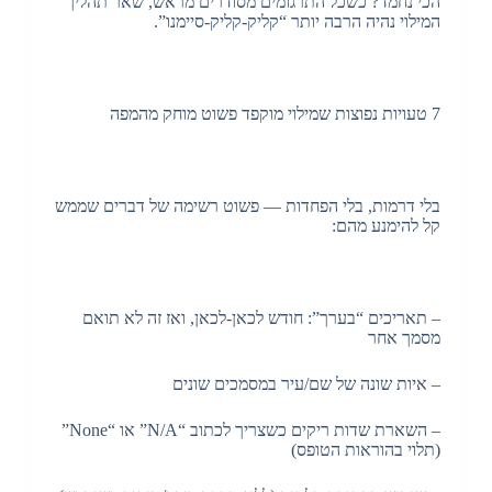
הכי נחמד? כשכל התרגומים מסודרים מראש, שאר תהליך
המילוי נהיה הרבה יותר “קליק-קליק-סיימנו”.
7 טעויות נפוצות שמילוי מוקפד פשוט מוחק מהמפה
בלי דרמות, בלי הפחדות — פשוט רשימה של דברים שממש
קל להימנע מהם:
– תאריכים “בערך”: חודש לכאן-לכאן, ואז זה לא תואם
מסמך אחר
– איות שונה של שם/עיר במסמכים שונים
– השארת שדות ריקים כשצריך לכתוב “N/A” או “None”
(תלוי בהוראות הטופס)