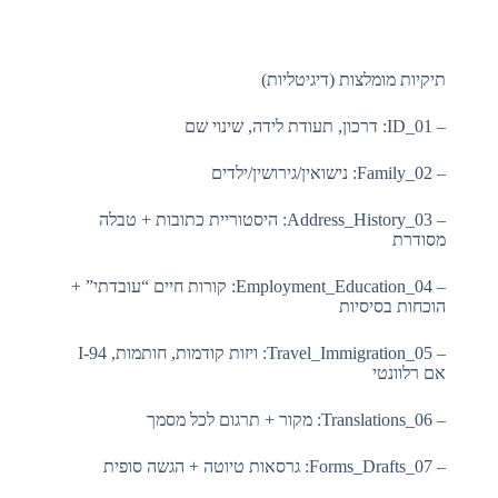
תיקיות מומלצות (דיגיטליות)
– 01_ID: דרכון, תעודת לידה, שינוי שם
– 02_Family: נישואין/גירושין/ילדים
– 03_Address_History: היסטוריית כתובות + טבלה
מסודרת
– 04_Employment_Education: קורות חיים “עובדתי” +
הוכחות בסיסיות
– 05_Travel_Immigration: ויזות קודמות, חותמות, I-94
אם רלוונטי
– 06_Translations: מקור + תרגום לכל מסמך
– 07_Forms_Drafts: גרסאות טיוטה + הגשה סופית