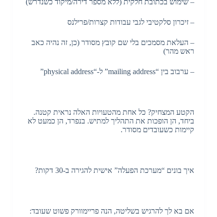
– שימוש בכתובת חלקית (ללא מספר דירה/מיקוד כשנדרש)
– זיכרון סלקטיבי לגבי עבודות קצרות/פרילנס
– העלאת מסמכים בלי שם קובץ מסודר (כן, זה נהיה כאב
ראש מהר)
– ערבוב בין “mailing address” ל-“physical address”
הקטע המצחיק? כל אחת מהטעויות האלה נראית קטנה.
ביחד, הן הופכות את התהליך למתיש. בנפרד, הן כמעט לא
קיימות כשעובדים מסודר.
איך בונים “מערכת הפעלה” אישית להגירה ב-30 דקות?
אם בא לך להרגיש בשליטה, הנה פריימוורק פשוט שעובד: