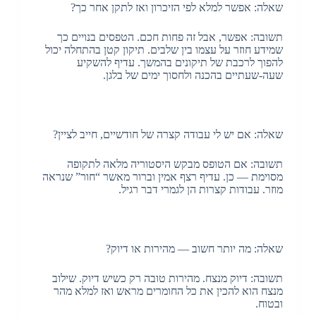
שאלה: אפשר למלא לפי הזיכרון ואז לתקן אחר כך?
תשובה: אפשר, אבל זה פחות חכם. הטפסים בנויים כך
שמידע חוזר על עצמו בין שלבים. תיקון קטן בהתחלה יכול
להפוך לרכבת של תיקונים בהמשך. עדיף להשקיע
שעה-שעתיים בהכנה ולחסוך ימים של בלגן.
שאלה: אם יש לי עבודה קצרה של חודשיים, חייב לציין?
תשובה: אם הטופס מבקש היסטוריה מלאה לתקופה
מסוימת — כן. עדיף רצף אמין וברור מאשר “חור” שנראה
מוזר. עבודות קצרות הן לגמרי דבר רגיל.
שאלה: מה יותר חשוב — מהירות או דיוק?
תשובה: דיוק מנצח. מהירות טובה רק כשיש דיוק. שילוב
מנצח הוא להכין את כל החומרים מראש ואז למלא מהר
ובטוח.