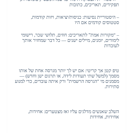
תפקידים, תאריכים, כתובות
– היסטוריית נסיעות: כניסות/יציאות, ויזות קודמות,
סטטוסים קודמים אם היו
– “מקורות אמת” לתאריכים: חוזים, תלושי שכר, רישומי
לימודים, יומנים, מיילים ישנים — כל דבר שמחזיר אותך
לעובדות
טיפ קטן אך קריטי: אם יש לך יותר מגרסה אחת של אותו
מסמך (למשל שתי תעודות לידה, או תרגום ישן וחדש) —
מסמנים מי “הגרסה הרשמית” ורק איתה עובדים, כדי למנוע
סתירות.
השלב שאנשים מדלגים עליו ואז מצטערים: אחידות,
אחידות, אחידות