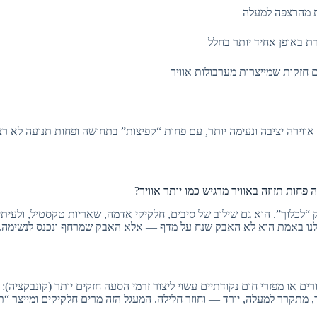
ת מהרצפה למעלה
 באופן אחיד יותר בחלל
ם חזקות שמייצרות מערבולות אוויר
אווירה יציבה ונעימה יותר, עם פחות “קפיצות” בתחושה ופחות תנועה לא רצ
חות תזוזה באוויר מרגיש כמו יותר אוויר?
“לכלוך”. הוא גם שילוב של סיבים, חלקיקי אדמה, שאריות טקסטיל, ולעיתי
לנו באמת הוא לא האבק שנח על מדף — אלא האבק שמרחף ונכנס לנשימה.
ים או מפזרי חום נקודתיים עשוי ליצור זרמי הסעה חזקים יותר (קונבקציה):
, מתקרר למעלה, יורד — וחוזר חלילה. המעגל הזה מרים חלקיקים ומייצר “ת