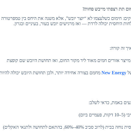
מום תת רצפתי מייבש פחות?
קים: חימום כשלעצמו לא “יוצר יובש”, אלא משנה את היחס בין טמפרטורה ל
ות היחסית יכולה לרדת — ואז מרגישים יובש בעור, בעיניים ובגרון.
יך זה קורה:
 מייצר אזורים חמים מאוד ליד מקור החום, ואז תחושת היובש שם קופצת
של
New Energy
מחמם בצורה אחידה יותר, ולכן תחושת היובש יכולה להיות 
נעים באמת, כדאי לשלב:
ם ביום)
וב סביב 40%–60%, בהתאם לתחושה ולתנאי האקלים)