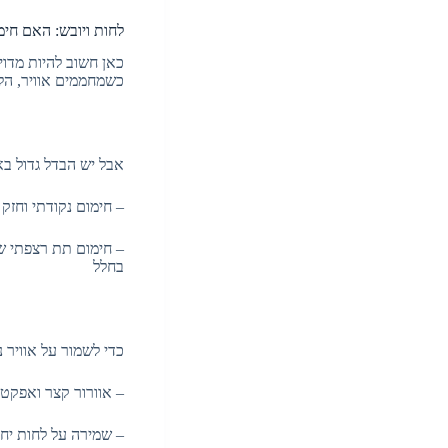
לחות ויובש: האם חי
כאן חשוב להיות מדוי
כשמחממים אוויר, הלח
אבל יש הבדל גדול בא
– חימום נקודתי וחזק
– חימום תת רצפתי 
בחלל
כדי לשמור על אוויר 
– אוורור קצר ואפקטיבי (5–10 דקות, פעמיי
– שמירה על לחות יחסית נוחה בבית (לר