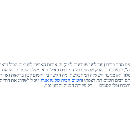
 מהר בבית (עוד לפני שמבינים למה) זה איכות האוויר. לפעמים הכול נראה נ
”, יובש בגרון, אבק שמופיע על המדפים כאילו הוא משלם שכירות, או אלר
ון. ואז מגיעה השאלה המתבקשת: מה הקשר בין חימום לבין בריאות ואוויר
ם רבים חימום תת רצפתי ו
חימום הבית של ניו אנרג׳י
יכול לשדרג את חוויית
רמות ובלי קסמים — רק פיזיקה חכמה ותכנון נכון.