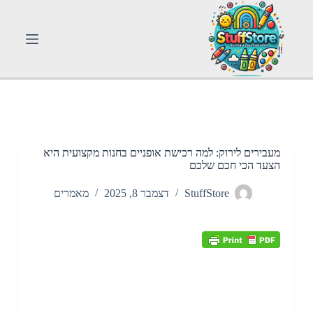
S
k
i
p
t
o
c
o
n
t
e
n
מעבירים לירוק: למה רכישת אופניים בחנות מקצועית היא
t
הצעד הכי חכם שלכם
StuffStore
דצמבר 8, 2025
מאמרים