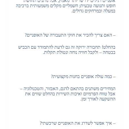
אופניים רגילים ידרשו יותר מאמץ, אבל נותנים תחושת
חופש ותנועה טבעית; חשמליים מקלים משמעותית ברכיבה
במעלה ובמרחקים גדולים.
– האם צריך להכיר את חוקי התעבורה של האופניים?
בהחלט! תחבורה ירוקה זה גם לדעת להתמודד עם הכביש
בבטחה – ולקבל חוויה נוחה ונטולת תקלות.
– כמה עולה אופניים בחנות מקצועית?
המחירים משתנים בהתאם לדגם, האבזור, והטכנולוגיה –
אבל טווח הפרמיום ואיכות השירות בהחלט שווים את
ההשקעה לאורך זמן.
– איך אפשר לשדרג את האופניים שרכשתי?