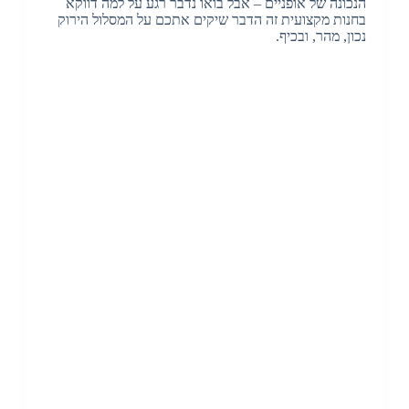
הנכונה של אופניים – אבל בואו נדבר רגע על למה דווקא
בחנות מקצועית זה הדבר שיקים אתכם על המסלול הירוק
נכון, מהר, ובכיף.