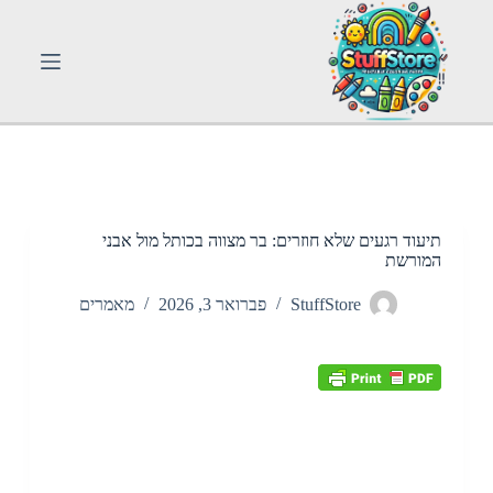
S
k
i
p
t
o
c
o
n
t
e
n
תיעוד רגעים שלא חוזרים: בר מצווה בכותל מול אבני
t
המורשת
StuffStore
פברואר 3, 2026
מאמרים