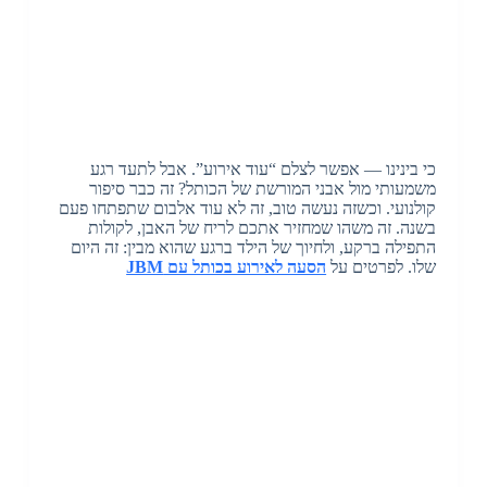
כי בינינו — אפשר לצלם “עוד אירוע”. אבל לתעד רגע
משמעותי מול אבני המורשת של הכותל? זה כבר סיפור
קולנועי. וכשזה נעשה טוב, זה לא עוד אלבום שתפתחו פעם
בשנה. זה משהו שמחזיר אתכם לריח של האבן, לקולות
התפילה ברקע, ולחיוך של הילד ברגע שהוא מבין: זה היום
שלו. לפרטים על
הסעה לאירוע בכותל עם JBM