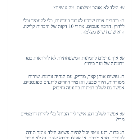
ש: הילד לא אוהב מצלמות. מה עושים?
ת: בוחרים צוות שיודע לעבוד בעדינות, בלי להעמיד ובלי
ללחוץ. הרבה פעמים, אחרי 10 דקות של היכרות קלילה,
הוא שוכח שיש מצלמה.
ש: איך גורמים לתמונות המשפחתיות לא להיראות כמו
“תמונה של ועד בית”?
ת: עושים אותן קצר, מדויק, עם הנחיה זורמת: שורות
מסודרות, חיוך טבעי, ואז מיד חוזרים לרגעים ספונטניים.
אפשר גם לשלב תמונות בתנועה וחיבוק.
ש: אפשר לשלב רגע אישי ליד הכותל בלי להיות דרמטיים
מדי?
ת: ברור. רגע אישי יכול להיות פשוט: הילד אומר תודה
להורים, סבא מברך, או אפילו חיבוק שקט. זה לא צריך