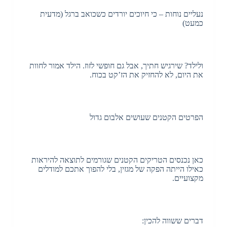
נעליים נוחות – כי חיוכים יורדים כשכואב ברגל (מדעית
כמעט)
ולילד? שירגיש חתיך, אבל גם חופשי לזוז. הילד אמור לחוות
את היום, לא להחזיק את הז’קט בכוח.
הפרטים הקטנים שעושים אלבום גדול
כאן נכנסים הטריקים הקטנים שגורמים לתוצאה להיראות
כאילו הייתה הפקה של מגזין, בלי להפוך אתכם למודלים
מקצועיים.
דברים ששווה להכין: