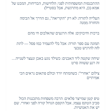
ההתכנסות המשפחתית לפני: הלחישות, הבדיחות, המבט של
אמא (כן, היא מתרגשת, אבל בסטייל)
העלייה לתורה: לא רק “הקריאה”, גם הדרך אל הבימה
והחזרה ממנה
ברכות וחיבוקים: אלה הרגעים שהאלבום חי מהם
תמונה עם ספר תורה: אבל בלי להעמיד כמו פסל — לתת
לזה להרגיש טבעי
שיחה שקטה ליד האבנים: כשילד נוגע באבן ונעצר לשנייה…
זה רגע ששווה סרט
צילום “אחרי”: כשהמתח יורד וכולם פתאום נראים הכי
אמיתיים
טיפ קטן שמייצר פלאים: הרבה משפחות מתכננות הכול
סביב הטקס עצמו, אבל הקסם הגדול קורה לפני ואחרי. שם
יש את האנושיות.