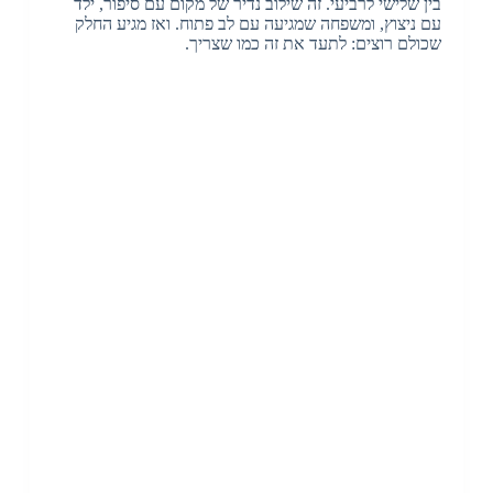
בין שלישי לרביעי. זה שילוב נדיר של מקום עם סיפור, ילד
עם ניצוץ, ומשפחה שמגיעה עם לב פתוח. ואז מגיע החלק
שכולם רוצים: לתעד את זה כמו שצריך.