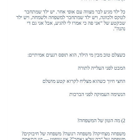
כל ילד מגיע לבר מצווה עם אופי אחר. יש ילד שמתחבר
לטקס ולכוונה, ויש ילד שמתחבר למשפחה ולשמחה, ויש ילד
שבקטע של “אני פה כי אמרו לי להגיע, אבל אני גם די
נהנה”.
כשצלם טוב מבין מי הילד, הוא תופס רגעים אמיתיים:
המבט לפני העלייה לתורה
החצי חיוך כשהוא מצליח לקרוא קטע מושלם
הנשימה העמוקה לפני הברכות
2) מה הטון של המשפחה?
משפחה מצחיקה? משפחה רגועה? משפחה של חיבוקים?
משפחה של “רק שלא נאחר”? אין שיפוט — יש התאמה.