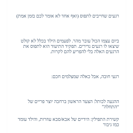
רגעים שחייבים לתפוס (ואף אחד לא אומר לכם בזמן אמת)
ביום עצמו הכול עובר מהר. לפעמים הילד בכלל לא קולט
שיצאו לו רגעים נדירים. תפקיד התיעוד הוא לתפוס את
הרגעים האלה בלי להפריע להם לקרות.
רגעי חובה, אבל כאלה שמצלמים חכם:
ההגעה לכותל: הצעד הראשון ברחבה יוצר פריים של
“התחלה”
קשירת התפילין: הידיים של אבא/סבא עוזרות, והילד עומד
כמו גיבור