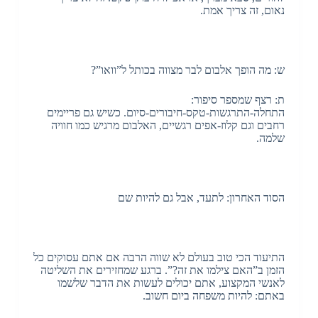
נאום, זה צריך אמת.
ש: מה הופך אלבום לבר מצווה בכותל ל”וואו”?
ת: רצף שמספר סיפור:
התחלה-התרגשות-טקס-חיבורים-סיום. כשיש גם פריימים
רחבים וגם קלוז-אפים רגשיים, האלבום מרגיש כמו חוויה
שלמה.
הסוד האחרון: לתעד, אבל גם להיות שם
התיעוד הכי טוב בעולם לא שווה הרבה אם אתם עסוקים כל
הזמן ב”האם צילמו את זה?”. ברגע שמחזירים את השליטה
לאנשי המקצוע, אתם יכולים לעשות את הדבר שלשמו
באתם: להיות משפחה ביום חשוב.