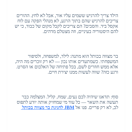
הילד צריך להרגיש ששמים עליו אור, אבל לא לחץ. ההורים
צריכים להרגיש שהם בתוך הרגע, לא מנהלי הפקה עם לוח
אקסל ביד. והסבים? הם צריכים לקבל מקום של כבוד, כי יש
להם היסטוריה בעיניים, וזה מצטלם מדהים.
בר מצווה בכותל הוא מתנה: לילד, למשפחה, ולסיפור
המשפחתי. כשמתעדים אותו נכון — לא רק זוכרים מה היה,
אלא ממש חוזרים לשם, בכל פתיחה של האלבום או הסרט.
ורגע כזה? שווה לעשות ממנו יצירת חיים.
סוף: תדאגו שיהיה לכם נעים, שמח, קליל. המצלמה כבר
תעשה את השאר — כל עוד מי שמחזיק אותה יודע לתפוס
לב, לא רק פריים. פנו אל
JBM לחגיגת
בר מצווה בכותל