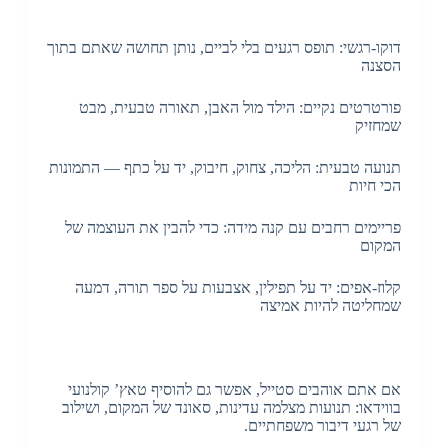
דוקו-רגשי: תופס רגעים בלי לביים, נותן תחושה שאתם בתוך
הסצנה
פורטרטים נקיים: הילד מול האבן, תאורה טבעית, מבט
שמחזיק
תנועה טבעית: הליכה, צחוק, חיבוק, יד על כתף — התמונות
הכי חיות
פריימים רחבים עם קנה מידה: כדי להבין את העוצמה של
המקום
קלוז-אפים: יד על תפילין, אצבעות על ספר תורה, דמעה
שמחליטה להיות אמיצה
אם אתם אוהבים סטייל, אפשר גם להוסיף טאץ’ קולנועי
בווידאו: תנועות מצלמה עדינות, סאונד של המקום, ושילוב
של רגעי דיבור משפחתיים.