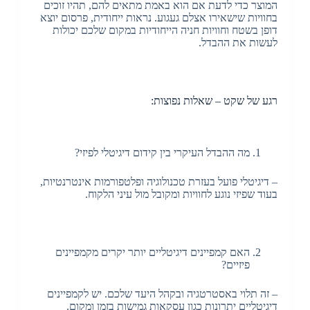
המוצר כדי לדעת אם הוא באמת מתאים להם, תהיו זוכים
בחוויות שישאירו אצלם געגוע. נראות ייחודית, פרסום יוצא
דופן בשטח וחוויות חניה הייחודיות במקום שלכם יכולות
לעשות את ההבדל.
רגע של שקט – שאלות נפוצות:
מה ההבדל העיקרי בין קידום דיגיטלי לפיזי?
– דיגיטלי פועל בעזרת טכנולוגיה ופלטפורמות אינטרנטיות,
בעוד שפיזי נוגע לחוויות ומקובל מול עיני הלקוח.
האם קמפיינים דיגיטליים יותר יקרים מקמפיינים
פיזיים?
– זה תלוי באסטרטגיה ובקהל היעד שלכם. יש לקמפיינים
דיגיטליים יתרונות כגון עסקאות גמישות בזמן ומקום.