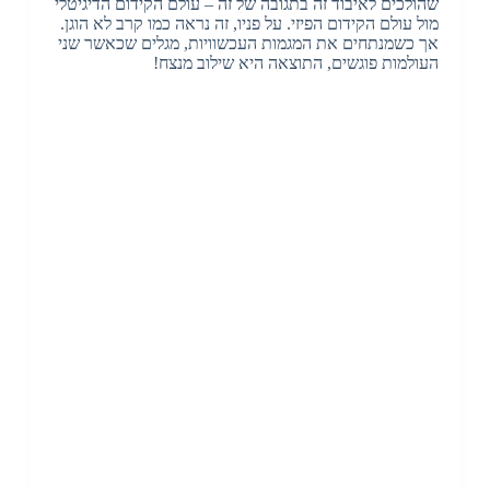
שהולכים לאיבוד זה בתגובה של זה – עולם הקידום הדיגיטלי
מול עולם הקידום הפיזי. על פניו, זה נראה כמו קרב לא הוגן.
אך כשמנתחים את המגמות העכשוויות, מגלים שכאשר שני
העולמות פוגשים, התוצאה היא שילוב מנצח!