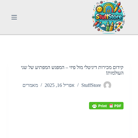
S
k
i
p
t
o
c
o
n
t
e
n
קידום מכירות דיגיטלי מול פיזי – המפגש המפתיע של שני
t
העולמות!
StuffStore
אפריל 16, 2025
מאמרים