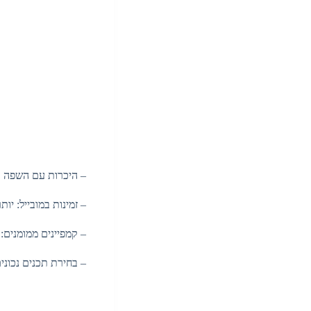
– היכרות עם השפה ו
– זמינות במובייל: יותר מ-70% מהמשתמשים הערבים גולשים דרך המובייל. אתר ידידותי 
– קמפיינים ממומנים:
– בחירת תכנים נכוני