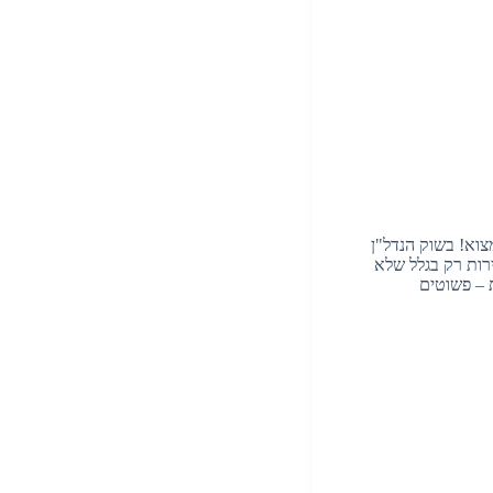
וא! בשוק הנדל"ן
רות רק בגלל שלא
 – פשוטים