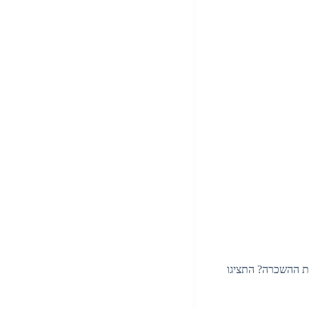
ת ההשכרה? התציגו