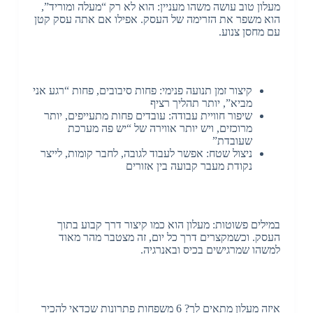
מעלון טוב עושה משהו מעניין: הוא לא רק “מעלה ומוריד”,
הוא משפר את הזרימה של העסק. אפילו אם אתה עסק קטן
עם מחסן צנוע.
קיצור זמן תנועה פנימי: פחות סיבובים, פחות “רגע אני
מביא”, יותר תהליך רציף
שיפור חוויית עבודה: עובדים פחות מתעייפים, יותר
מרוכזים, ויש יותר אווירה של “יש פה מערכת
שעובדת”
ניצול שטח: אפשר לעבוד לגובה, לחבר קומות, לייצר
נקודת מעבר קבועה בין אזורים
במילים פשוטות: מעלון הוא כמו קיצור דרך קבוע בתוך
העסק. וכשמקצרים דרך כל יום, זה מצטבר מהר מאוד
למשהו שמרגישים בכיס ובאנרגיה.
איזה מעלון מתאים לך? 6 משפחות פתרונות שכדאי להכיר