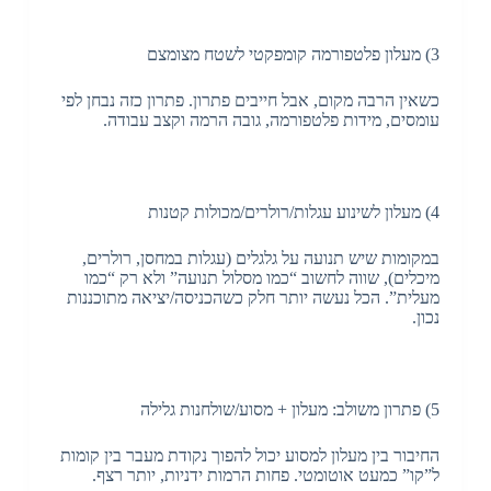
3) מעלון פלטפורמה קומפקטי לשטח מצומצם
כשאין הרבה מקום, אבל חייבים פתרון. פתרון כזה נבחן לפי
עומסים, מידות פלטפורמה, גובה הרמה וקצב עבודה.
4) מעלון לשינוע עגלות/רולרים/מכולות קטנות
במקומות שיש תנועה על גלגלים (עגלות במחסן, רולרים,
מיכלים), שווה לחשוב “כמו מסלול תנועה” ולא רק “כמו
מעלית”. הכל נעשה יותר חלק כשהכניסה/יציאה מתוכננות
נכון.
5) פתרון משולב: מעלון + מסוע/שולחנות גלילה
החיבור בין מעלון למסוע יכול להפוך נקודת מעבר בין קומות
ל”קו” כמעט אוטומטי. פחות הרמות ידניות, יותר רצף.