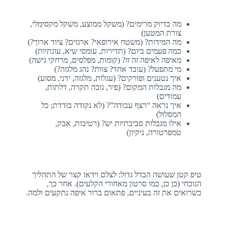
מה בדיוק מרימים? (משקל ממוצע, משקל מקסימלי,
צורת המטען)
מה המידות? (משטח אירופאי? ארגזים? ציוד ארוך?)
כמה פעמים ביום? (תדירות, עומסי שיא, עונתיות)
מאיפה לאיפה זה זז? (קומות, מפלסים, מרחקי גישה)
מי מתפעל? (עובד אחד? צוות? נהג מלגזה?)
איך נטענים ופורקים? (עגלות, מלגזה, ידני, מסוע)
מה מגבלות המקום? (פיר, גובה תקרה, דלתות,
עמודים)
איך נראה “רצף עבודה”? (לא נקודה בודדת; כל
המסלול)
אילו מגבלות סביבתיות יש? (רטיבות, אבק,
טמפרטורה, ניקיון)
טיפ קטן שעושה הבדל גדול: לצלם וידאו קצר של התהליך
הנוכחי (כן כן, כמו סרטון מאחורי הקלעים). אחר כך,
כשרואים את זה בעיניים, פתאום ברור איפה נתקעים ולמה.