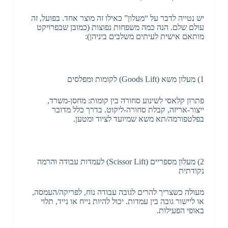
יש נטייה לדבר על “מעלון” כאילו זה מוצר אחד. בפועל, זה
עולם שלם. הנה כמה משפחות נפוצות (כמובן שבפרויקט
מותאם אישית לעיתים משלבים ביניהן):
1) מעלון משא (Goods Lift) לקומות ומפלסים
פתרון קלאסי לשינוע סחורה בין קומות: מחסן-משרד,
ייצור-אריזה, קבלת סחורה-ליקוט. בדרך כלל מדובר
בפלטפורמה/תא משא שמיועד לציוד ומטען.
2) מעלון מספריים (Scissor Lift) לעמדות עבודה והרמה
נקודתית
מעולה כשצריך להרים לגובה עבודה נוח, לפריקה/העמסה,
או ליישור גובה בין עמדות. יכול להיות נייח או נייד, תלוי
באופי הפעילות.