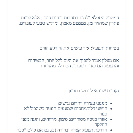
המטרה היא לא “לנצח בתחרות כוחות סוס”, אלא לבנות
פתרון שמחזיר זמן, מצמצם מאמץ, ומרגיש טבעי לעובדים.
בטיחות ותפעול: איך עושים את זה רגוע וזורם
אם מעלון אמור להפוך את היום לקל יותר, הבטיחות
והתפעול הם לא “תוספת”, הם חלק מהנוחות.
נקודות שכדאי לדרוש בתכנון:
מנגנוני עצירה וחירום נגישים
חיישני דלת/מחסום שמונעים תנועה כשהכול לא
סגור
אזורי כניסה מסודרים: סימון, מרווחים, והגנה מפני
החלקה
הדרכת תפעול קצרה וברורה (כן, גם אם כולם “כבר