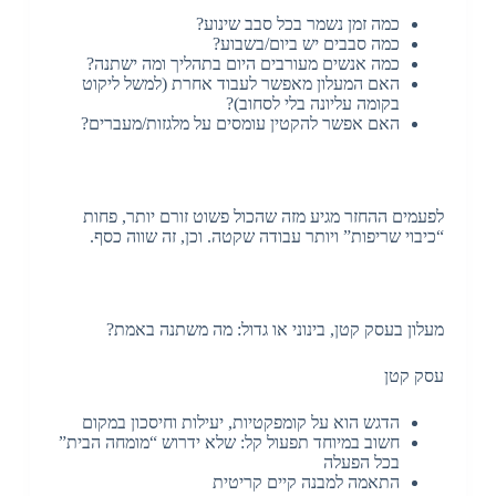
כמה זמן נשמר בכל סבב שינוע?
כמה סבבים יש ביום/בשבוע?
כמה אנשים מעורבים היום בתהליך ומה ישתנה?
האם המעלון מאפשר לעבוד אחרת (למשל ליקוט
בקומה עליונה בלי לסחוב)?
האם אפשר להקטין עומסים על מלגזות/מעברים?
לפעמים ההחזר מגיע מזה שהכול פשוט זורם יותר, פחות
“כיבוי שריפות” ויותר עבודה שקטה. וכן, זה שווה כסף.
מעלון בעסק קטן, בינוני או גדול: מה משתנה באמת?
עסק קטן
הדגש הוא על קומפקטיות, יעילות וחיסכון במקום
חשוב במיוחד תפעול קל: שלא ידרוש “מומחה הבית”
בכל הפעלה
התאמה למבנה קיים קריטית