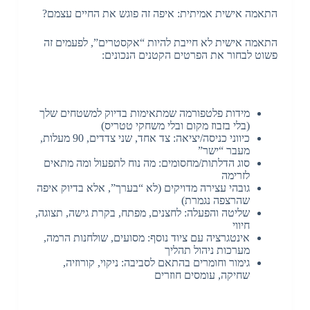
התאמה אישית אמיתית: איפה זה פוגש את החיים עצמם?
התאמה אישית לא חייבת להיות “אקסטרים”, לפעמים זה
פשוט לבחור את הפרטים הקטנים הנכונים:
מידות פלטפורמה שמתאימות בדיוק למשטחים שלך
(בלי בזבוז מקום ובלי משחקי טטריס)
כיווני כניסה/יציאה: צד אחד, שני צדדים, 90 מעלות,
מעבר “ישר”
סוג הדלתות/מחסומים: מה נוח לתפעול ומה מתאים
לזרימה
גובהי עצירה מדויקים (לא “בערך”, אלא בדיוק איפה
שהרצפה נגמרת)
שליטה והפעלה: לחצנים, מפתח, בקרת גישה, תצוגה,
חיווי
אינטגרציה עם ציוד נוסף: מסועים, שולחנות הרמה,
מערכות ניהול תהליך
גימור וחומרים בהתאם לסביבה: ניקוי, קורוזיה,
שחיקה, עומסים חוזרים