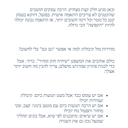
וכאן מגיע חלק קצת מצחיק: הרבה עסקים חושבים
שהקטנים לא צריכים התאמה אישית. בפועל, דווקא בעסק
קטן כל מטר וכל דקה חשובים יותר, אז התאמה נכונה יכולה
להיות “הקפיצה” הכי גדולה.
מהירות מול קיבולת: למה אי אפשר “גם וגם” בלי לחשוב?
כולם אוהבים את המשפט “שיהיה חזק ומהיר”. ברור. אבל
כדי לבנות פתרון שמרגיש מושלם, צריך להבין מה חשוב יותר
אצלך:
אם יש עומס כבד אבל מעט תנועות ביום: קיבולת
ועמידות יובילו
אם יש הרבה תנועות ביום עם מטען בינוני: קצב, זמני
מחזור ותפעול נוח יובילו
אם יש שיאים: מתכננים לפי שיא, אבל בונים תהליך
שמנצל נכון גם את השגרה