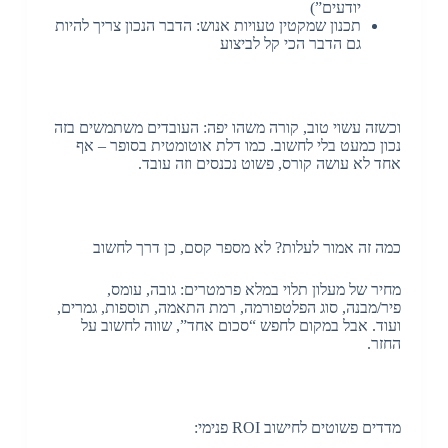
יודעים”)
תכנון שמקטין טעויות אנוש: הדבר הנכון צריך להיות
גם הדבר הכי קל לביצוע
וכשזה עשוי טוב, קורה משהו יפה: העובדים משתמשים בזה
נכון כמעט בלי לחשוב. כמו דלת אוטומטית בסופר – אף
אחד לא עושה קורס, פשוט נכנסים וזה עובד.
כמה זה אמור לעלות? לא מספר קסם, כן דרך לחשוב
מחיר של מעלון תלוי במלא פרמטרים: גובה, עומס,
פיר/מבנה, סוג הפלטפורמה, רמת התאמה, תוספות, גמרים,
ועוד. אבל במקום לחפש “סכום אחד”, שווה לחשוב על
החזר.
מדדים פשוטים לחישוב ROI פנימי: