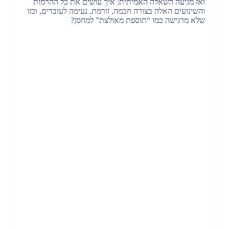
ואז מגיעה השאלה האמיתית: איך עושים את כל ההרמות
והשינועים האלה בצורה חכמה, זורמת, נעימה לעובדים, וכזו
שלא מרגישה כמו “תוספת מאולצת” למחסן?