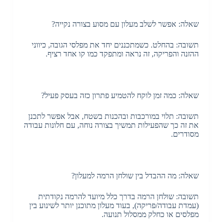
שאלה: אפשר לשלב מעלון עם מסוע בצורה נקייה?
תשובה: בהחלט. כשמתכננים יחד את מפלסי הגובה, כיווני
ההזנה והפריקה, זה נראה ומתפקד כמו קו אחד רציף.
שאלה: כמה זמן לוקח להטמיע פתרון כזה בעסק פעיל?
תשובה: תלוי במורכבות ובהכנות בשטח, אבל אפשר לתכנן
את זה כך שהפעילות תמשיך בצורה נוחה, עם חלונות עבודה
מסודרים.
שאלה: מה ההבדל בין שולחן הרמה למעלון?
תשובה: שולחן הרמה בדרך כלל מיועד להרמה נקודתית
(עמדת עבודה/פריקה), בעוד מעלון מתוכנן יותר לשינוע בין
מפלסים או כחלק ממסלול תנועה.