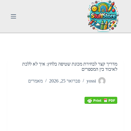
S
k
i
p
t
o
c
o
n
t
e
n
מדריך קצר לבחירת מכונת שטיפה בלחץ: איך לא ללכת
t
לאיבוד בין המספרים
yossi
פברואר 25, 2026
מאמרים