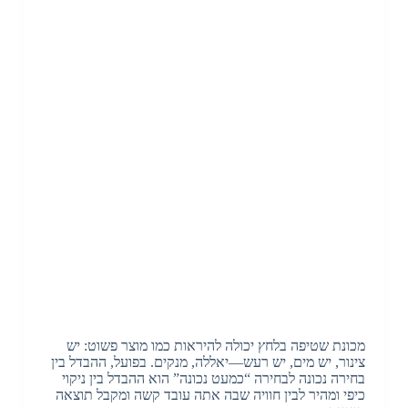
מכונת שטיפה בלחץ יכולה להיראות כמו מוצר פשוט: יש
צינור, יש מים, יש רעש—יאללה, מנקים. בפועל, ההבדל בין
בחירה נכונה לבחירה “כמעט נכונה” הוא ההבדל בין ניקוי
כיפי ומהיר לבין חוויה שבה אתה עובד קשה ומקבל תוצאה