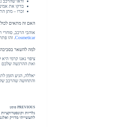
ודאו שהרכב נק
בדקו את אמינ
זכרו – מתן התח
האם זה מתאים לכול
אוהבי הרכב, סוחרי ר
Cosmeticar
. זהו פתר
למה להשאר בסביבה 
ציפוי נאנו קרמי הי
ואת ההרגשה שלכם כ
יאללה, הגיע הזמן ל
והתחושה שהרכב שלכם
PREVIOUS
פוסט
גלריות וקונסטרוקציות 
לתעשייתי מדויק ואלגנט