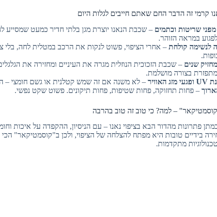
מפני שריטות וכתמים
– שכבת הנאנו יוצרת מגן בלתי חדיר כמעט שמסייע ל
פגוע במראה הזוהר.
 לנשימה קולחת
– אחרי הציפוי, פשוט לנקות את הרכב במטלית לחה, בלי צ
פות.
חזיק שנים
– שכבת הזכוכית הנוזלית מגרה את העיניים ומחזירה את הגלגלים
מתפזרת בצורה מושלמת.
האוויר
– לא משנה אם זה שמש קטלנית או גשם חומצי – הצ
ארוך
– פחות תחזוקה, פחות שטיפות, פחות תיקונים. פשוט שקט נפשי.
"קוסמטיקאר" – למה? כי טוב זה טוב בהרבה
תן פתרונות מהדור הבא בציפוי נאנו – עם הניסיון, ההקפדה על איכות וחו
רה בידיים טובות היא מפתח להצלחה של הציפוי, ולכן ב"קוסמטיקאר" הכי 
טכנולוגיות מתקדמות.