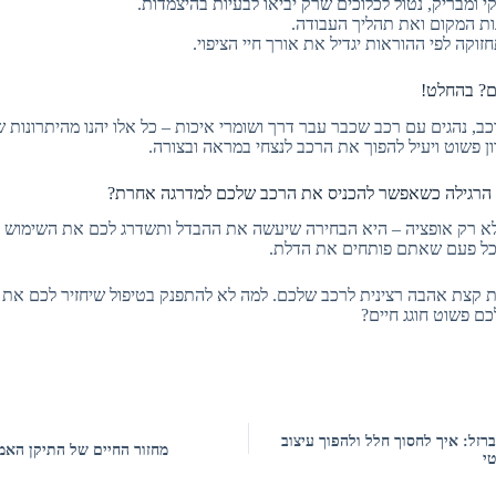
י ומבריק, נטול לכלוכים שרק יביאו לבעיות בהיצמדות.
ות המקום ואת תהליך העבודה.
זוקה לפי ההוראות יגדיל את אורך חיי הציפוי.
ם? בהחלט!
כב, נהגים עם רכב שכבר עבר דרך ושומרי איכות – כל אלו יהנו מהיתרונות 
ון פשוט ויעיל להפוך את הרכב לנצחי במראה ובצורה.
הרגילה כשאפשר להכניס את הרכב שלכם למדרגה אחרת?
א לא רק אופציה – היא הבחירה שיעשה את ההבדל ותשדרג לכם את השימוש 
ל פעם שאתם פותחים את הדלת.
תת קצת אהבה רצינית לרכב שלכם. למה לא להתפנק בטיפול שיחזיר לכם את 
 פשוט חוגג חיים?
ברזל: איך לחסוך חלל ולהפוך עיצוב
מחזור החיים של התיקן האמ
י