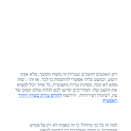
רוב האנשים חושבים שנגרות זה משהו מסובך, מלא אבק
ורעש, וכמעט בלתי אפשרי להתנסות בו לבד. אז זהו – שזה
ממש לא ככה. בסדנת נגרות מקצועית, כל אחד יכול למצוא
את הקצב שלו. המדריכים יסייעו לכם לגלות עולם קסום של
עץ, רעיונות ויצירתיות. הירשמו
ל
קורס נגרות בשרון דיוויד
ראסטיק
למה זה כל כך מיוחד? כי זה באמת לא רק על פטיש
ומסמרים, זו חוויה שמחברת בין הידיים לראש.