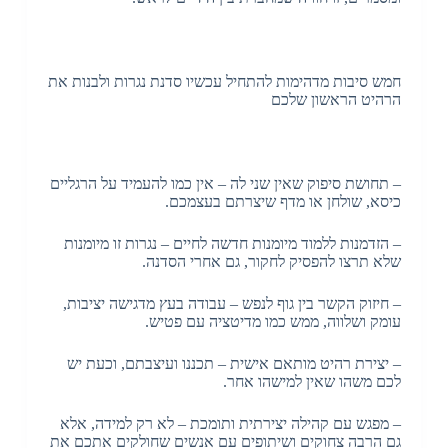
חמש סיבות מדהימות להתחיל עכשיו סדנת נגרות ולבנות את
הרהיט הראשון שלכם
– תחושת סיפוק שאין שני לה – אין כמו להעמיד על הרגליים
כיסא, שולחן או מדף שיצרתם בעצמכם.
– הזדמנות ללמוד מיומנות חדשה לחיים – נגרות זו מיומנות
שלא תרצו להפסיק לחקור, גם אחרי הסדנה.
– חיזוק הקשר בין גוף לנפש – עבודה בעץ מדגישה יציבות,
עומק ושלווה, ממש כמו מדיטציה עם פטיש.
– יצירת רהיט מותאם אישית – תכננו ועיצבתם, וכעת יש
לכם משהו שאין למישהו אחר.
– מפגש עם קהילה יצירתית ותומכת – לא רק למידה, אלא
גם הרבה צחוקים ושיתופים עם אנשים שחולקים אתכם את