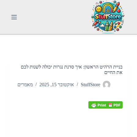
S
k
i
p
t
o
c
o
n
t
e
n
בניית הרהיט הראשון: איך סדנת נגרות יכולה לשנות לכם
t
את החיים
StuffStore
אוקטובר 15, 2025
מאמרים