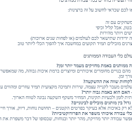
חי תעשייה בוחרים בכלי עבודה ממותגים?
 לכם שכדאי לחשוב על זה ברצינות:
שחקים עם זה
טון, אבל קליל וכיפי
שים ויותר מהירות
 ידידות שתישאר לכם לעולמים (או לפחות שנים ארוכות)
צרנים מובילים תמיד תקועים במחשבה איך להפוך הכלי ליותר טוב
ולם כלי העבודה הממותגים
 ממותגים באמת מחזיקים מעמד יותר זמן?
מהם בנויים מחומרים איכותיים ומיוצרים ברמת איכות גבוהה, מה שמאפשר
ך זמן.
קוחות שווה את ההשקעה?
למים מעבר לקנייה עצמה, שירות ותמיכה מקצועית תמיד עוזרים ומהווים ער
 האם הוא באמת גבוה יותר?
ית לזמן ולבעיות תקינות, המחיר משקף השקעה נבונה לטווח הארוך.
ול בין מותגים מובילים לבינוניים?
 רק באיכות אלא בעיקר בפרטים הקטנים – תחושת נוחות, דיוק, אורך חיי
לי עבודה איכותי משפר את הפרודוקטיביות?
אפשר עבודה יותר מדויקת, מהר יותר ובנוחות, שבסופו של דבר משפרת את 