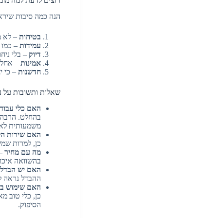
רוצים לדעת למה מומ
הנה כמה סיבות שיראו
בטיחות
– לא מ
עמידות
– כמו ב
דיוק
– בלי ניחו
אמינות
– אחלה
חדשנות
– כי י
שאלות ותשובות על ע
האם כלי עבודה
בהחלט. הרבה 
משמעותית לאור
האם שירות הל
כן, למרות שמש
מה עם מחיר –
בהשוואה איכות
האם יש הבדל גד
ההבדל נראה לא
האם שימוש בכ
כן, כלי טוב מ
הסיפוק.