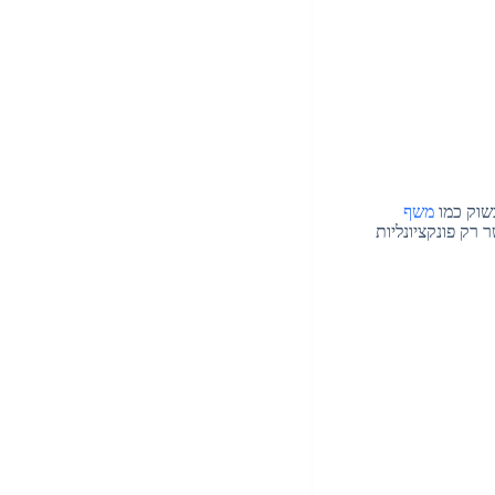
שוק כמו
משף
 רק פונקציונליות