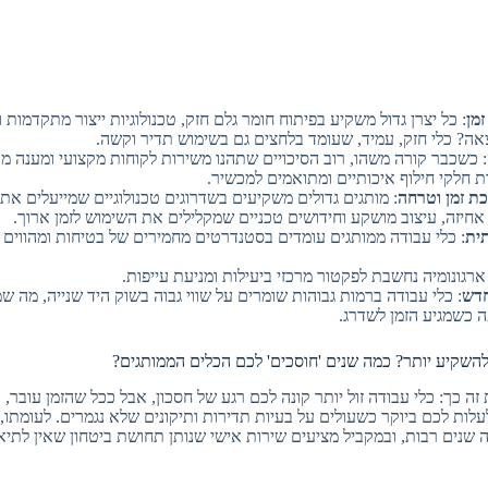
זמן
: כל יצרן גדול משקיע בפיתוח חומר גלם חזק, טכנולוגיות ייצור מתקדמות 
אה? כלי חזק, עמיד, שעומד בלחצים גם בשימוש תדיר וקשה.
: כשכבר קורה משהו, רוב הסיכויים שתהנו משירות לקוחות מקצועי ומענה מ
ות חלקי חילוף איכותיים ומתואמים למכשיר.
ת זמן וטרחה
: מותגים גדולים משקיעים בשדרוגים טכנולוגיים שמייעלים את
 אחיזה, עיצוב מושקע וחידושים טכניים שמקלילים את השימוש לזמן ארוך.
תית
: כלי עבודה ממותגים עומדים בסטנדרטים מחמירים של בטיחות ומהווים פ
 ארגונומיה נחשבת לפקטור מרכזי ביעילות ומניעת עייפות.
חדש
: כלי עבודה ברמות גבוהות שומרים על שווי גבוה בשוק היד שנייה, מה 
כשמגיע הזמן לשדרג.
השקיע יותר? כמה שנים 'חוסכים' לכם הכלים הממותגים?
זה כך: כלי עבודה זול יותר קונה לכם רגע של חסכון, אבל ככל שהזמן עובר, 
לות לכם ביוקר כשעולים על בעיות תדירות ותיקונים שלא נגמרים. לעומתו, 
שנים רבות, ובמקביל מציעים שירות אישי שנותן תחושת ביטחון שאין לתיאו