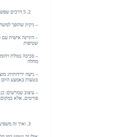
5 דרכים שפשוט אי אפשר להתעלם מהן שמוצרי היגיינה מתקדמים משדרגים את האווירה במשרד
– ניקיון שהופך למשח
– היגיינה אישית עם 
שטיפות
– סביבה נטולת זיהומ
מחלה
– גישה ידידותית: מו
בטעות באמצע היום
– עיצוב שמרשים: כן,
פורטים, אלא במקום
ואיך זה משפי
אולי זה נשמע כמו קל