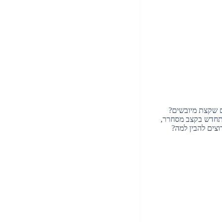
ים שקצת מיובשים?
ה שאנחנו מדברים עליו כאן. עולם מוצרי ההיגיינה המתקדמים בפרוץ המאה ה-21 מתחדש בקצב מסחרר,
צים להבין למה?