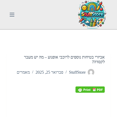
S
k
i
p
t
o
c
o
n
t
e
n
אביזרי בטיחות נוספים לרוכבי אופנוע – מה יש מעבר
t
לקסדה?
StuffStore
פברואר 25, 2025
מאמרים