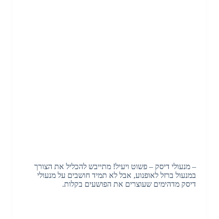
– מנעולי דיסק – פשוט ויעיל! מתייבש להכליל את הצורך
במנעול ברזל לאופנוע, אבל לא תמיד חושבים על מנעולי
דיסק מדהימים שעוצרים את הפושעים בקלות.