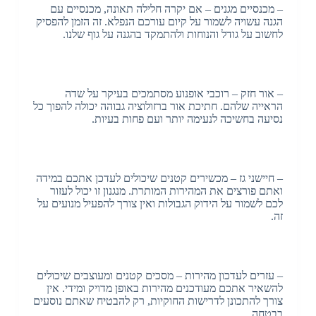
– מכנסיים מגנים – אם יקרה חלילה תאונה, מכנסיים עם
הגנה עשויה לשמור על קיום עורכם הנפלא. זה הזמן להפסיק
לחשוב על גודל והנוחות ולהתמקד בהגנה על גוף שלנו.
– אור חזק – רוכבי אופנוע מסתמכים בעיקר על שדה
הראייה שלהם. חתיכת אור ברזולוציה גבוהה יכולה להפוך כל
נסיעה בחשיכה לנעימה יותר ועם פחות בעיות.
– חיישני גז – מכשירים קטנים שיכולים לעדכן אתכם במידה
ואתם פורצים את המהירות המותרת. מנגנון זו יכול לעזור
לכם לשמור על הידוק הגבולות ואין צורך להפעיל מנועים על
זה.
– עזרים לעדכון מהירות – מסכים קטנים ומעוצבים שיכולים
להשאיר אתכם מעודכנים מהירות באופן מדויק ומידי. אין
צורך להתכונן לדרישות החוקיות, רק להבטיח שאתם נוסעים
בבטחה.