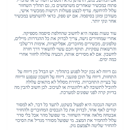
אם המחשב נגוע
,
הדפדפן מלא תוספים חשודים או שהמייל
פתוח במכשיר שאחרים משתמשים בו
,
גם תהליך השחזור
עלול להיחשף
.
עדיף לבצע פעולות רגישות ממכשיר אישי
,
מעודכן ומוגן בסיסמה
.
אם יש ספק
,
כדאי להשתמש במכשיר
אחר ונקי יותר
.
עוד טעות נפוצה היא לחשוב שהחלפת סיסמה מספיקה
.
אחרי שמחזירים גישה
,
צריך לבדוק את כל ההגדרות
:
מיילים
,
טלפונים
,
מכשירים מחוברים
,
אפליקציות
,
אימות דו־שלבי
והרשאות עסקיות
.
תוקף חכם עשוי להשאיר דרך חזרה
לחשבון
.
אם לא מסירים אותה
,
הבעיה עלולה לחזור אחרי
כמה ימים
.
גם דיווח לא נכון יכול לפגוע בתהליך
.
יש הבדל בין דיווח על
התחזות
,
דיווח על תוכן פוגעני
,
דיווח על חשבון שנפגע ודיווח
על בעיית התחברות
.
בחירת מסלול לא מתאים עלולה
להוביל לתשובה לא רלוונטית או לעיכוב
.
לכן חשוב להבין מה
בדיוק קרה לפני שפונים למערכת
.
הגישה הנכונה היא לפעול בשקט
,
לתעד כל דבר
,
לא למסור
קודים לאף אחד
,
לבדוק את כל הנכסים המחוברים ולהחזיר
אבטחה מלאה אחרי השחזור
.
מי שפועל מהר אבל בלי סדר
עלול להחמיר את המצב
.
מי שפועל מסודר מגדיל את הסיכוי
להחזיר שליטה ולצמצם נזק
.