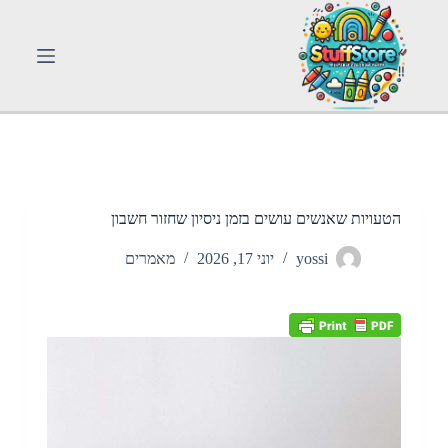
S
k
i
p
t
o
c
o
n
t
e
n
הטעויות שאנשים עושים בזמן ניסיון שחזור חשבון
t
yossi
יוני 17, 2026
מאמרים