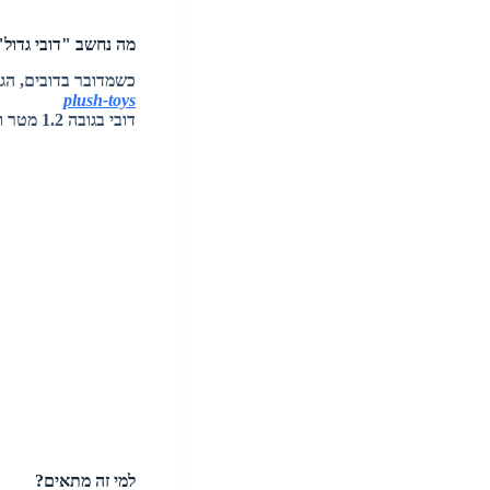
מה נחשב "דובי גדול"
כשמדובר בדובים, הגודל כן ק
plush-toys
דובי בגובה 1.2 מטר ומעלה כבר נחשב גדול, כזה שאפשר לשבת לידו, לחבק אותו ולתת לו מקום קבוע בבית.
למי זה מתאים?