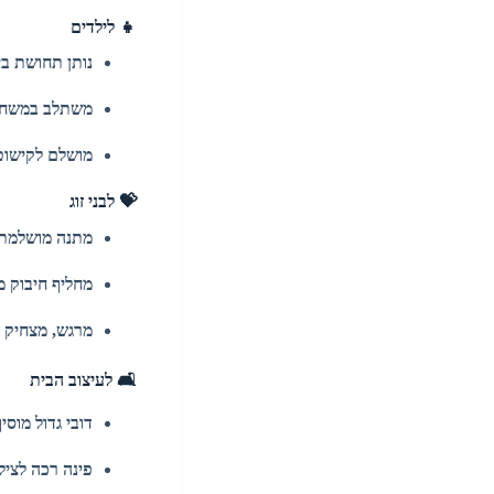
👧 לילדים
נותן תחושת בי
משתלב במשחקי
מושלם לקישוט
💝 לבני זוג
מתנה מושלמת 
מחליף חיבוק מ
מרגש, מצחיק 
🛋️ לעיצוב הבית
דובי גדול מוס
פינה רכה לציל