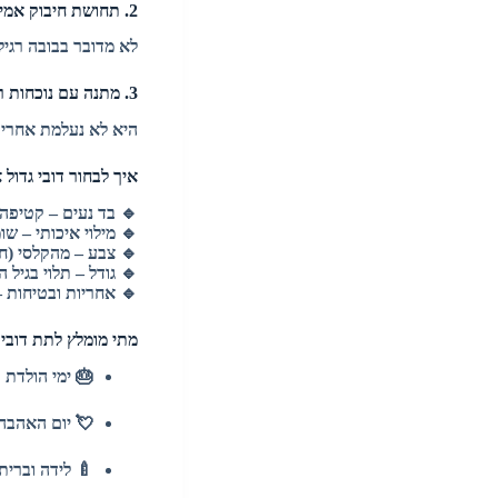
2. תחושת חיבוק אמיתית
לא מדובר בבובה רגיל
3. מתנה עם נוכחות רגשית
היא לא נעלמת אחרי י
איך לבחור דובי גדול 
🔹 בד נעים – קטיפה
🔹 מילוי איכותי – שו
🔹 צבע – מהקלסי (חו
🔹 גודל – תלוי בגיל המקבל ובמ
🔹 אחריות ובטיחות – 
מתי מומלץ לתת דובי 
🎂 ימי הולדת
💘 יום האהבה
🍼 לידה וברית