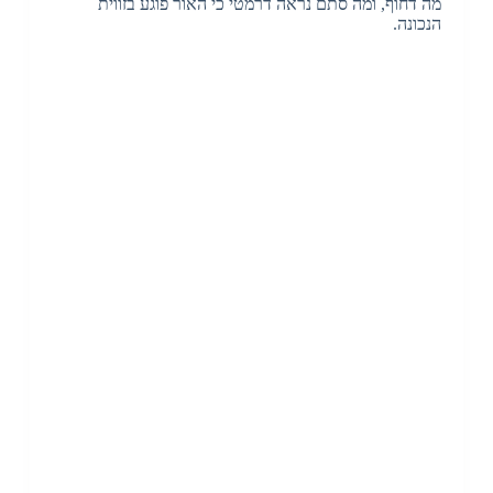
מה דחוף, ומה סתם נראה דרמטי כי האור פוגע בזווית
הנכונה.