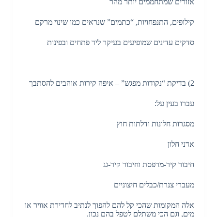
אזורים שמתחממים יותר מהר
קילופים, התנפחויות, “כתמים” שנראים כמו שינוי מרקם
סדקים עדינים שמופיעים בעיקר ליד פתחים ובפינות
2) בדיקת “נקודות מפגש” – איפה קירות אוהבים להסתבך
עברו בעין על:
מסגרות חלונות ודלתות חוץ
אדני חלון
חיבור קיר-מרפסת וחיבור קיר-גג
מעברי צנרת/כבלים חיצוניים
אלה המקומות שהכי קל להם להפוך לנתיב לחדירת אוויר או
מים, וגם הכי משתלם לטפל בהם נכון.