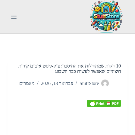
S
k
i
p
t
o
c
o
n
t
e
n
10 דקות שמתחילות את החיסכון: צ’ק-ליסט איטום קירות
t
חיצוניים שאפשר לעשות כבר השבוע
StuffStore
פברואר 18, 2026
מאמרים