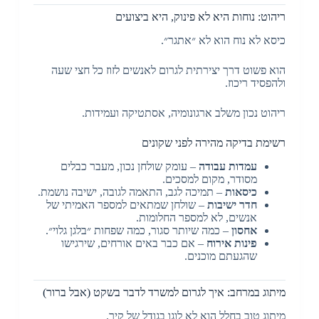
ריהוט: נוחות היא לא פינוק, היא ביצועים
כיסא לא נוח הוא לא ״אתגר״.
הוא פשוט דרך יצירתית לגרום לאנשים לזוז כל חצי שעה
ולהפסיד ריכוז.
ריהוט נכון משלב ארגונומיה, אסתטיקה ועמידות.
רשימת בדיקה מהירה לפני שקונים
עמדות עבודה
– עומק שולחן נכון, מעבר כבלים
מסודר, מקום למסכים.
כיסאות
– תמיכה לגב, התאמה לגובה, ישיבה נושמת.
חדר ישיבות
– שולחן שמתאים למספר האמיתי של
אנשים, לא למספר החלומות.
אחסון
– כמה שיותר סגור, כמה שפחות ״בלגן גלוי״.
פינות אירוח
– אם כבר באים אורחים, שירגישו
שהגעתם מוכנים.
מיתוג במרחב: איך לגרום למשרד לדבר בשקט (אבל ברור)
מיתוג טוב בחלל הוא לא לוגו בגודל של קיר.