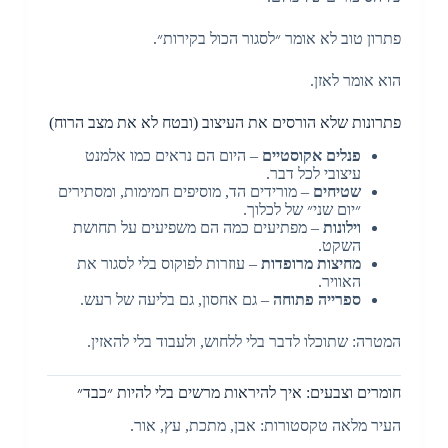
פתרון טוב לא אומר ״לסגור הכול בקירות״.
הוא אומר לאזן.
פתרונות שלא הורסים את העיצוב (ובטח לא את מצב הרוח)
פנלים אקוסטיים
– היום הם נראים כמו אלמנט
עיצובי לכל דבר.
שטיחים
– מורידים הד, מוסיפים חמימות, ומסתירים
״יום שני״ של לכלוך.
וילונות
– מפתיעים כמה הם משפיעים על תחושת
השקט.
מחיצות מרופדות
– עוזרות לפוקוס בלי לסגור את
האוויר.
ספרייה פתוחה
– גם אחסון, גם בליעה של רעש.
המטרה: שתוכלו לדבר בלי ללחוש, ולעבוד בלי להאזין.
חומרים וצבעים: איך להיראות מרשים בלי להיות ״כבד״
העיר מלאה טקסטורות: אבן, מתכת, עץ, אור.