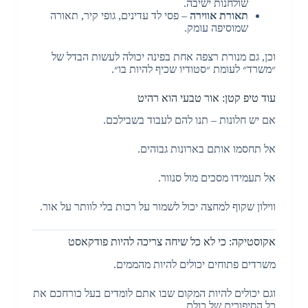
שולחנות ישיבה.
תאורת אווירה
– פסי לד עדינים, גופי קיר, תאורה
שמוסיפה עומק.
וכן, גם מנורת רצפה אחת בפינה יכולה לעשות הבדל של
״משרד״ לעומת ״סטודיו שכיף להיות בו״.
עוד טיפ קטן: אור טבעי הוא רהיט
אם יש חלונות – תנו להם לעבוד בשבילכם.
אל תחסמו אותם בארונות גבוהים.
אל תעמידו מסכים מול סנוור.
ווילון שקוף למחצה יכול לשמור על רכות בלי לוותר על אור.
אקוסטיקה: כי לא כל שיחה צריכה להיות פודקאסט
משרדים פתוחים יכולים להיות מהממים.
וגם יכולים להיות המקום שבו אתם לומדים בעל כורחכם את
כל הסיפורים של כולם.