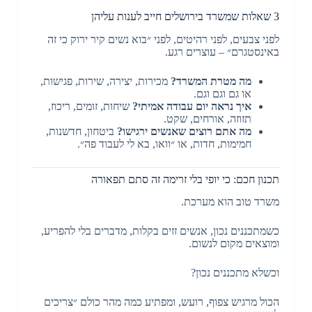
3 שאלות שמשרד בירושלים חייב לענות עליהן
לפני צבעים, לפני רהיטים, לפני ״בוא נשים קיר ירוק כי זה
באינסטגרם״ – עוצרים רגע.
מה מטרת המשרד?
מכירות, יצירה, שירות, פגישות,
או גם וגם וגם.
איך נראה יום עבודה אמיתי?
שיחות, זומים, ריכוז,
תזוזה, אורחים, שקט.
מה אתם רוצים שאנשים ירגישו?
ביטחון, חדשנות,
חמימות, חדות, או ״וואו, בא לי לעבוד פה״.
תכנון חכם: כי יופי בלי זרימה זה סתם תפאורה
משרד טוב הוא מערכת.
כשמתכננים נכון, אנשים זזים בקלות, מדברים בלי להפריע,
ומוצאים מקום לנשום.
וכשלא מתכננים נכון?
הכול מרגיש צפוף, רועש, ומפתיע כמה מהר כולם ״צריכים