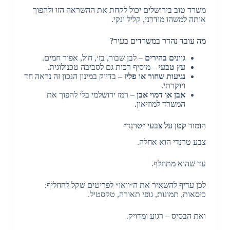
משרד טוב בירושלים יכול לקחת את ההשראה הזו ולהפוך
אותה למשהו מודרני, קליל ונקי.
מה עובד נהדר במשרדים בעיר?
גוונים בהירים
– לבן שבור, בז׳, חול, אפור חמים.
עץ טבעי
– מוסיף רכות גם לסביבה טכנולוגית.
נגיעות שחור או פליז
– בדיוק במינון הנכון זה נראה חד
ויוקרתי.
אבן או דמוי אבן
– רמז ירושלמי בלי להפוך את
המשרד למוזיאון.
הומור קטן על צבעי ״טרנד״
צבע טרנדי הוא אחלה.
עד שהוא מתחלף.
לכן עדיף להשאיר את ה״וואו״ לפריטים שקל להחליף:
כיסאות, תמונות, גופי תאורה, טקסטיל.
ואת הבסיס – רגוע ומדויק.