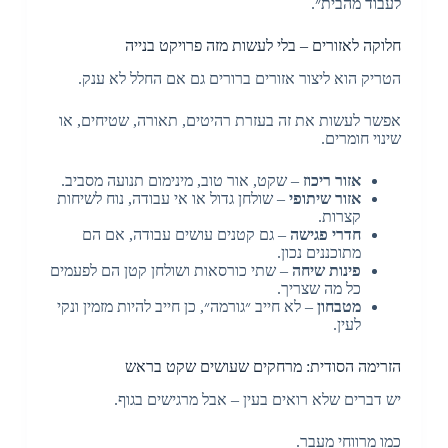
לעבוד מהבית״.
חלוקה לאזורים – בלי לעשות מזה פרויקט בנייה
הטריק הוא ליצור אזורים ברורים גם אם החלל לא ענק.
אפשר לעשות את זה בעזרת רהיטים, תאורה, שטיחים, או
שינוי חומרים.
אזור ריכוז
– שקט, אור טוב, מינימום תנועה מסביב.
אזור שיתופי
– שולחן גדול או אי עבודה, נוח לשיחות
קצרות.
חדרי פגישה
– גם קטנים עושים עבודה, אם הם
מתוכננים נכון.
פינות שיחה
– שתי כורסאות ושולחן קטן הם לפעמים
כל מה שצריך.
מטבחון
– לא חייב ״גורמה״, כן חייב להיות מזמין ונקי
לעין.
הזרימה הסודית: מרחקים שעושים שקט בראש
יש דברים שלא רואים בעין – אבל מרגישים בגוף.
כמו מרווחי מעבר.