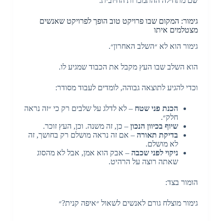
שם מתחילה ההתמכרות החיובית.
גימור: המקום שבו פרויקט טוב הופך לפרויקט שאנשים
מצטלמים איתו
גימור הוא לא ״השלב האחרון״.
הוא השלב שבו העץ מקבל את הכבוד שמגיע לו.
וכדי להגיע לתוצאה גבוהה, לומדים לעבוד מסודר:
הכנת פני שטח
– לא לדלג על שלבים רק כי ״זה נראה
חלק״.
שיוף בכיוון הנכון
– כן, זה משנה. וכן, העץ זוכר.
בדיקת תאורה
– אם זה נראה מושלם רק בחושך, זה
לא מושלם.
ניקוי לפני שכבה
– אבק הוא אמן, אבל לא מהסוג
שאתה רוצה על הרהיט.
הומור בצד:
גימור מוצלח גורם לאנשים לשאול ״איפה קנית?״