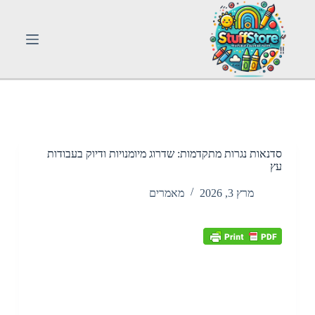
S
k
i
p
t
o
c
o
n
t
e
n
סדנאות נגרות מתקדמות: שדרוג מיומנויות ודיוק בעבודות
t
עץ
מרץ 3, 2026
מאמרים