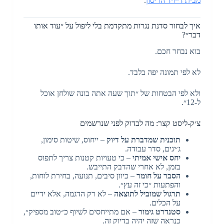
מבית דייויד הריסון
.
איך לבחור סדנת נגרות מתקדמת בלי ליפול על ״עוד אותו
דבר״?
בוא נבחר חכם.
לא לפי תמונה יפה בלבד.
ולא לפי הבטחות של ״תוך שעה אתה בונה שולחן אוכל
ל-12״.
צ׳ק-ליסט קצר: מה לבדוק לפני שנרשמים
תוכנית שמדברת על דיוק
– ייחוס, שיטות סימון,
ג׳יגים, סדר עבודה.
יחס אישי אמיתי
– כי טעויות קטנות צריך לתפוס
בזמן, לא אחרי שהדבק התייבש.
הסבר על חומר
– כיוון סיבים, תנועה, בחירת לוחות,
והפתעות ״כי זה עץ״.
תרגול שמוביל לתוצאה
– לא רק הדגמה, אלא ידיים
על הכלים.
סטנדרט גימור
– אם מתייחסים לשיוף כ״טוב מספיק״,
כנראה שזה יהיה בדיוק זה.