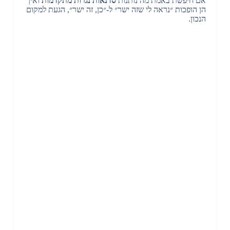
אם חיפשת באמת מה נותנות
סדנאות נגרות מתקדמות
ואיך
הן הופכות ״נראה לי שזה ישר״ ל-״כן, זה ישר״, הגעת למקום
הנכון.