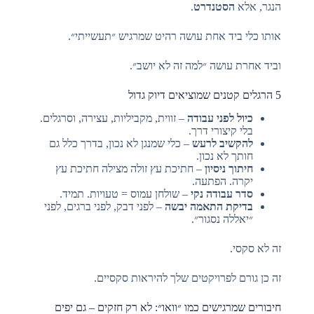
הנגר, אלא
הסטנדרט
.
אותו כלי ביד אחת עושה רהיט שמרגיש ״תעשייתי״.
וביד אחרת עושה ״למה זה לא יושב״.
5 הרגלים קטנים שמוציאים דיוק גדול
כיול לפני עבודה
– זווית, מקביליות, עצירה, וסרגלים.
בלי קיצורי דרך.
להקשיב לרעש
– כלי שמנגן לא נכון, בדרך כלל גם
חותך לא נכון.
חיתוך ניסיון
– חתיכת עץ זולה מצילה חתיכת עץ
יקרה. הפתעה.
סדר עבודה נקי
– שולחן עמוס = טעויות. תמיד.
בדיקת התאמה יבשה
– לפני דבק, לפני ברגים, לפני
״יאללה נסגור״.
זה לא סקסי.
זה כן גורם לפרויקטים שלך להיראות סקסיים.
חיבורים שמרגישים כמו ״וואו״: לא רק חזקים – גם יפים