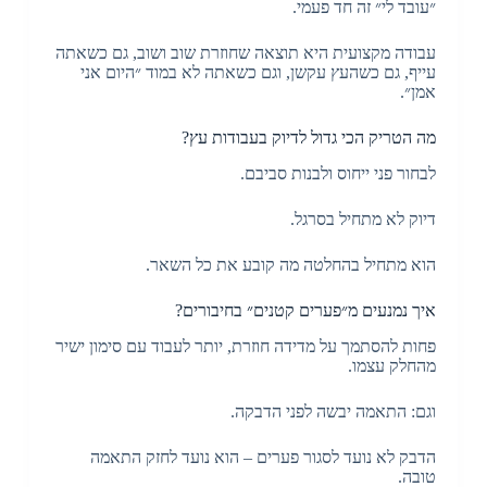
״עובד לי״ זה חד פעמי.
עבודה מקצועית היא תוצאה שחוזרת שוב ושוב, גם כשאתה
עייף, גם כשהעץ עקשן, וגם כשאתה לא במוד ״היום אני
אמן״.
מה הטריק הכי גדול לדיוק בעבודות עץ?
לבחור פני ייחוס ולבנות סביבם.
דיוק לא מתחיל בסרגל.
הוא מתחיל בהחלטה מה קובע את כל השאר.
איך נמנעים מ״פערים קטנים״ בחיבורים?
פחות להסתמך על מדידה חוזרת, יותר לעבוד עם סימון ישיר
מהחלק עצמו.
וגם: התאמה יבשה לפני הדבקה.
הדבק לא נועד לסגור פערים – הוא נועד לחזק התאמה
טובה.