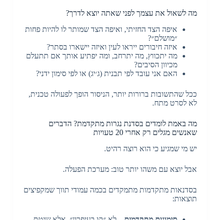
מה לשאול את עצמך לפני שאתה יוצא לדרך?
איפה הצד החזיתי, ואיפה הצד שמותר לו להיות פחות
״מושלם״?
איזה חיבורים ייראו לעין ואיזה יישארו בסתר?
מה יתכווץ, מה יתרחב, ומה יפתיע אותך אם תתעלם
מכיוון הסיבים?
האם אני עובד לפי תבנית (ג׳יג) או לפי סימון ידני?
ככל שהתשובות ברורות יותר, הניסור הופך לפעולה טכנית,
לא לסרט מתח.
מה באמת לומדים בסדנת נגרות מתקדמת? הדברים
שאנשים מגלים רק אחרי 20 טעויות
יש מי שמגיע כי הוא רוצה רהיט.
אבל יוצא עם משהו יותר טוב: מערכת הפעלה.
בסדנאות מתקדמות מתמקדים בכמה עמודי תווך שמקפיצים
תוצאות:
סימונים מתקדמים
– לא ״קו בעיפרון״, אלא שיטת