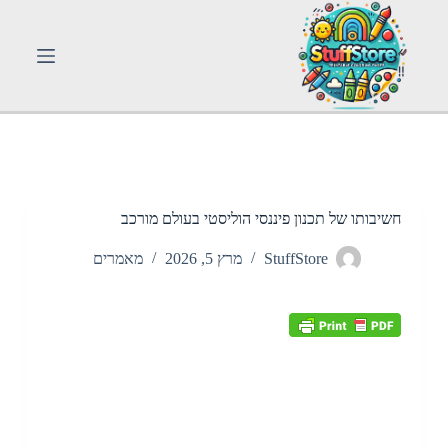
S
k
i
p
t
o
c
o
n
t
e
n
חשיבותו של תכנון פיננסי הוליסטי בעולם מורכב
t
StuffStore
מרץ 5, 2026
מאמרים