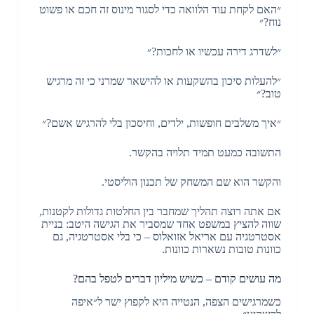
״האם לקחת עוד הלוואה כדי לסגור מינוס זה חכם או פשוט
נוח?״
״לשדרג דירה עכשיו או לחכות?״
״להעלות סיכון בהשקעות או להישאר שמרני כי זה מרגיש
טוב?״
״איך משלבים חופשות, ילדים, וחיסכון בלי להרגיש אשם?״
התשובה כמעט תמיד תלויה בהקשר.
והקשר הוא שם המשחק של תכנון הוליסטי.
אם אתה רוצה תהליך שמחבר בין החלטות גדולות לקטנות,
שווה להציץ במשפט אחד שמסביר את הגישה היטב: בניית
אסטרטגיה עם אריאל אזואלוס – כי בלי אסטרטגיה, גם
כוונות טובות נשארות כוונות.
מה עושים קודם – כשיש מיליון דברים לטפל בהם?
כשמרגישים הצפה, הנטייה היא לקפוץ ישר ל״איפה