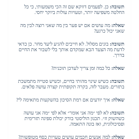
תשובה:
כן. לפעמים דווקא שם זה הכי משמעותי, כי כל
החלטה משפיעה יותר, וטעויות עולות ביוקר יחסי.
שאלה:
מה עושים אם יש פער בין מה שאני רוצה לבין מה
שאני יכול כרגע?
תשובה:
בונים מסלול. לא חייבים להגיע ליעד מחר. כן כדאי
לדעת מה הצעד הבא שמקדם אותך בלי לשבור את החיים
בדרך.
שאלה:
כל כמה זמן צריך לעדכן תוכנית?
תשובה:
כשיש שינוי מהותי בחיים, וכשיש סטייה מתמשכת
בתזרים. מעבר לזה, בקרה תקופתית קצרה עושה פלאים.
שאלה:
איך יודעים אם רמת הסיכון בהשקעות מתאימה לי?
תשובה:
לא לפי ״מה אני אומר״ אלא לפי ״מה אני עושה
כשהשוק זז״. תכנון הוליסטי בודק יכולת ספיגה תזרימית
ופסיכולוגית, ואז בונה התאמה.
שאלה:
למה אנשים חכמים עושים טעויות כסף מטופשות?