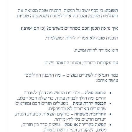
תשובה:
כי כסף יושב על רגשות. תוכנית טובה מוציאה את
ההחלטות מהבטן ומכניסה אותן למסגרת שמקטינה טעויות.
איך נראה תכנון חכם כשהחיים משתנים? (כי הם ישתנו)
תוכנית טובה לא אמורה להיות ״מושלמת״.
היא אמורה להיות גמישה.
עם עקרונות ברורים, ומנגנון התאמה פשוט.
כמה דוגמאות לשינויים נפוצים – ומה התכנון ההוליסטי
עושה איתם:
הכנסה עולה
– מגדירים מראש מה הולך לשדרוג
החיים ומה הולך לבניית עתיד, כדי שלא הכול ייבלע.
הכנסה יורדת זמנית
– מפעילים תזרים חכם ומוודאים
שהיעדים הארוכים לא מתפרקים.
התרחבות משפחה
– בודקים הוצאות קבועות, הגנות,
ויעדים חדשים בלי לחץ מיותר.
קפיצה בקריירה או עסק
– עושים סדר בין תזרים,
מסים, השקעות, ובניית רשת ביטחון.