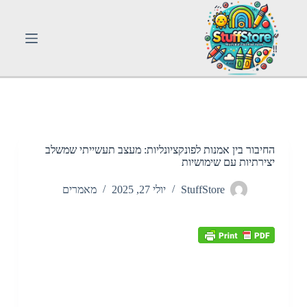
S
k
i
p
t
o
c
o
n
t
e
n
החיבור בין אמנות לפונקציונליות: מעצב תעשייתי שמשלב
t
יצירתיות עם שימושיות
StuffStore
יולי 27, 2025
מאמרים