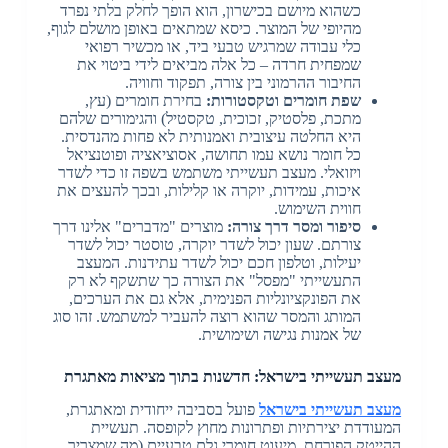
כשהוא מיושם בכישרון, הוא הופך לחלק בלתי נפרד
מהיופי של המוצר. כיסא שמתאים באופן מושלם לגוף,
כלי עבודה שמרגיש טבעי ביד, או מכשיר רפואי
שמפחית חרדה – כל אלה מביאים לידי ביטוי את
החיבור ההרמוני בין צורה, תפקוד וחוויה.
שפת חומרים וטקסטורות:
בחירת חומרים (עץ,
מתכת, פלסטיק, זכוכית, טקסטיל) והגימורים שלהם
היא החלטה עיצובית ואמנותית לא פחות מהנדסית.
כל חומר נושא עמו תחושה, אסוציאציה ופוטנציאל
ויזואלי. מעצב תעשייתי משתמש בשפה זו כדי לשדר
איכות, עמידות, יוקרה או קלילות, ובכך להעצים את
חווית השימוש.
סיפור ומסר דרך צורה:
מוצרים "מדברים" אלינו דרך
צורתם. שעון יכול לשדר יוקרה, טוסטר יכול לשדר
יעילות, וטלפון חכם יכול לשדר עתידנות. המעצב
התעשייתי "מפסל" את הצורה כך שתשקף לא רק
את הפונקציונליות הפנימית, אלא גם את הערכים,
המותג והמסר שהוא רוצה להעביר למשתמש. זהו סוג
של אמנות נגישה ושימושית.
מעצב תעשייתי בישראל: חדשנות בתוך מציאות מאתגרת
מעצב תעשייתי בישראל
פועל בסביבה ייחודית ומאתגרת,
המעודדת יצירתיות ופתרונות מחוץ לקופסה. תעשיית
ההייטק הפורחת, מיעוט חומרי גלם טבעיים (מה שמצריך