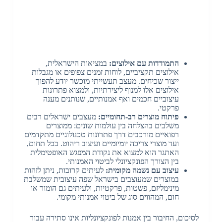
התמודדות עם אילוצים:
במציאות הישראלית,
אילוצים תקציביים, לוחות זמנים צפופים או מגבלות
ייצור שכיחים. מעצב תעשייתי מוכשר יודע להפוך
אילוצים אלו למנוף ליצירתיות, ולמצוא פתרונות
עיצוביים חכמים ואף אמנותיים, שנותנים מענה
פרקטי.
פיתוח מוצרים רב-תחומיים:
מעצבים ישראלים רבים
משלבים בהצלחה בין עולמות שונים: ממוצרים
רפואיים מורכבים דרך פתרונות טכנולוגיים מתקדמים
ועד מוצרי צריכה יומיומיים ועיצוב ריהוט. בכל תחום,
האתגר הוא למצוא את נקודת המפגש האופטימלית
בין הצורך הפונקציונלי לביטוי האמנותי.
עיצוב עם נשמה מקומית:
לעיתים קרובות, ניתן לזהות
במוצרים שמעוצבים בישראל שפה עיצובית שמשלבת
מינימליזם, פשטות, פרקטיות, ולעיתים גם הומור או
חום, המהווים סוג של ביטוי אמנותי מקומי.
לסיכום, החיבור בין אמנות לפונקציונליות אינו סתירה עבור