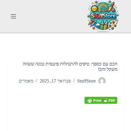
S
k
i
p
t
o
c
o
n
t
e
n
חכם עם כספך: טיפים להתנהלות פיננסית נבונה ששווה
t
משקל זהב!
StuffStore
פברואר 17, 2025
מאמרים