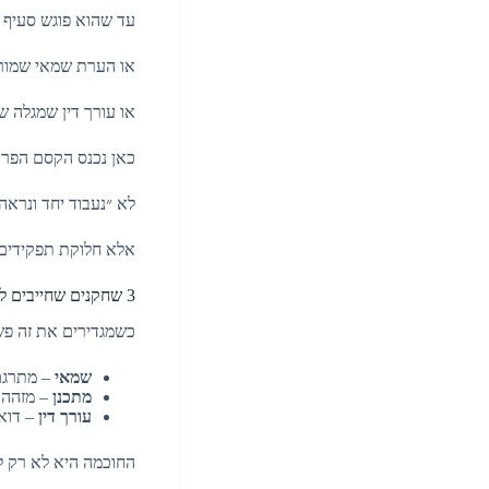
עד שהוא פוגש סעיף 
או הערת שמאי שמוריד
או עורך דין שמגלה ש
כאן נכנס הקסם הפרקט
לא ״נעבוד יחד ונראה״
אלא חלוקת תפקידים 
3 שחקנים שחייבים לדבר באותו משפט
כשמגדירים את זה פשו
שמאי
– מתרגם 
מתכנן
– מזהה 
עורך דין
– דואג
החוכמה היא לא רק ל