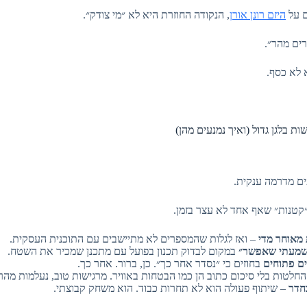
ם על
היזם רונן אורן
, הנקודה החוזרת היא לא ״מי צודק״.
רים מהר״.
א לא כסף.
ים מדרמה ענקית.
״קטנות״ שאף אחד לא עצר בזמן.
מאוחר מדי
– ואז לגלות שהמספרים לא מתיישבים עם התוכנית העסקית.
שמעתי שאפשר״
במקום לבדוק תכנון בפועל עם מתכנן שמכיר את השטח.
ם פתוחים
בחוזים כי ״נסדר אחר כך״. כן, ברור. אחר כך.
חלטות בלי סיכום כתוב הן כמו הבטחות באוויר. מרגישות טוב, נעלמות מהר
בחדר
– שיתוף פעולה הוא לא תחרות כבוד. הוא משחק קבוצתי.