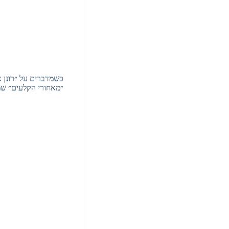
כשמדברים על ״רונן או
״מאחורי הקלעים״ שמע