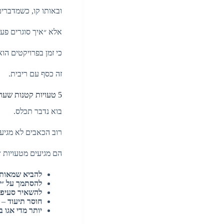
ובאותו קו, כשמדברי
אלא ״איך סוגרים פע
כי זמן בפרויקטים הו
זה כסף עם ריבית.
5 טעויות קטנות שעושות בלגן גדול (ואיך נמנעים מהן)
בוא נדבר תכלס.
רוב הכאבים לא מגיע
הם מגיעים מטעויות 
להביא שמאות 
להסתמך על ״
להשאיר סעיפי
חוסר תיעוד
– ה
יותר מדי אגו 