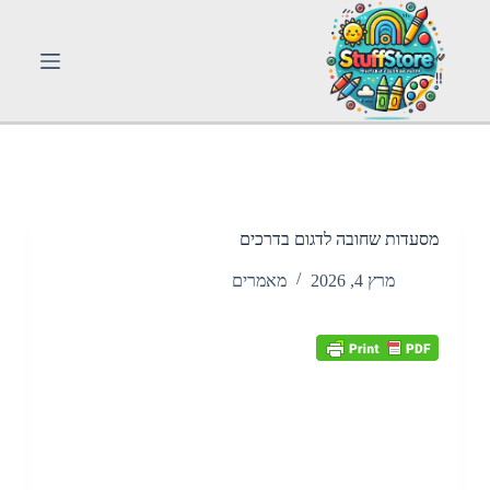
S
k
i
p
t
o
c
o
n
t
e
n
מסעדות שחובה לדגום בדרכים
t
מרץ 4, 2026
מאמרים