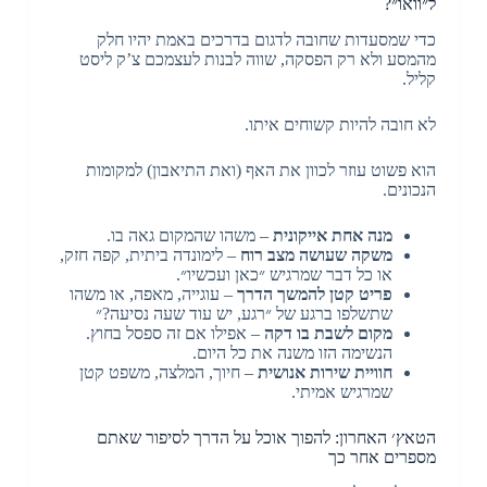
ל״וואו״?
כדי שמסעדות שחובה לדגום בדרכים באמת יהיו חלק
מהמסע ולא רק הפסקה, שווה לבנות לעצמכם צ’ק ליסט
קליל.
לא חובה להיות קשוחים איתו.
הוא פשוט עוזר לכוון את האף (ואת התיאבון) למקומות
הנכונים.
מנה אחת אייקונית
– משהו שהמקום גאה בו.
משקה שעושה מצב רוח
– לימונדה ביתית, קפה חזק,
או כל דבר שמרגיש ״כאן ועכשיו״.
פריט קטן להמשך הדרך
– עוגייה, מאפה, או משהו
שתשלפו ברגע של ״רגע, יש עוד שעה נסיעה?״
מקום לשבת בו דקה
– אפילו אם זה ספסל בחוץ.
הנשימה הזו משנה את כל היום.
חוויית שירות אנושית
– חיוך, המלצה, משפט קטן
שמרגיש אמיתי.
הטאץ׳ האחרון: להפוך אוכל על הדרך לסיפור שאתם
מספרים אחר כך