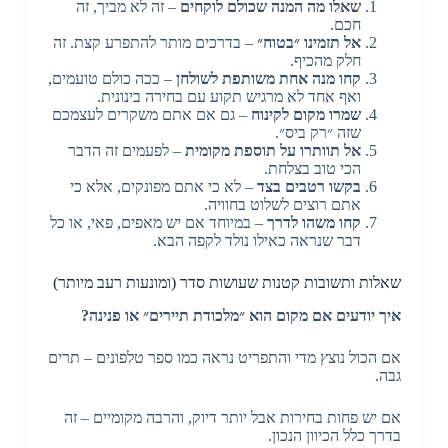
שאלו מה המנה שכולם לוקחים
– זה לא מביך, זה
חכם.
אל תזמינו ״בטוח״
– בדרכים מותר להתפרע קצת. זה
חלק מהכיף.
קחו מנה אחת משותפת לשולחן
– ככה כולם טועמים,
ואף אחד לא מרגיש תקוע עם בחירה בינונית.
שמרו מקום לקינוח
– גם אם אתם משקרים לעצמכם
שזה ״רק ביס״.
אל תוותרו על תוספת מקומית
– לפעמים זה הדבר
הכי טוב בצלחת.
בקשו רטבים בצד
– לא כי אתם מפונקים, אלא כי
אתם רוצים לשלוט בחוויה.
קחו משהו לדרך
– במיוחד אם יש מאפים, פאי, או כל
דבר שנראה כאילו נולד לקפה הבא.
שאלות ותשובות קטנות שעושות סדר (ומונעות רעב מיותר)
איך יודעים אם מקום הוא ״מלכודת תיירים״ או פנינה?
אם הכול נוצץ מדי והתפריט נראה כמו ספר טלפונים – תרים
גבה.
אם יש פחות בחירות אבל יותר דיוק, והרבה מקומיים – זה
בדרך כלל הכיוון הנכון.