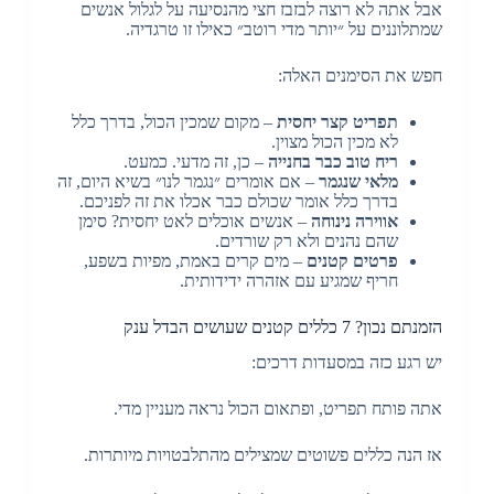
אבל אתה לא רוצה לבזבז חצי מהנסיעה על לגלול אנשים
שמתלוננים על ״יותר מדי רוטב״ כאילו זו טרגדיה.
חפש את הסימנים האלה:
תפריט קצר יחסית
– מקום שמכין הכול, בדרך כלל
לא מכין הכול מצוין.
ריח טוב כבר בחנייה
– כן, זה מדעי. כמעט.
מלאי שנגמר
– אם אומרים ״נגמר לנו״ בשיא היום, זה
בדרך כלל אומר שכולם כבר אכלו את זה לפניכם.
אווירה נינוחה
– אנשים אוכלים לאט יחסית? סימן
שהם נהנים ולא רק שורדים.
פרטים קטנים
– מים קרים באמת, מפיות בשפע,
חריף שמגיע עם אזהרה ידידותית.
הזמנתם נכון? 7 כללים קטנים שעושים הבדל ענק
יש רגע כזה במסעדות דרכים:
אתה פותח תפריט, ופתאום הכול נראה מעניין מדי.
אז הנה כללים פשוטים שמצילים מהתלבטויות מיותרות.