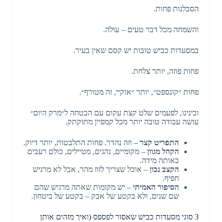
הסבלנות פחות.
והשמחה מכל דבר טעים – עולה.
במסעדות כביש טובות יש קסם שאין בעיר.
פחות פוזה, יותר צלחת.
פחות ״קונספט״, יותר ״אוקיי, זה מטורף״.
ובינינו, לפעמים שלט קצת עקום עם הבטחה ל״מרק היום״
עושה עבודה טובה יותר מכל קמפיין מתוקתק.
התפריט קצר
– וזה נהדר. פחות התלבטות, יותר דיוק.
הקהל מגוון
– מקומיים, נהגים, מטיילים, כולם רעבים
באותה מידה.
הקצב נכון
– אוכל שצריך לזוז מהר, אבל לא מרגיש
חפיף.
הסיפור האמיתי
– יש מקומות שאתה מרגיש שהם
שם שנים, ולא בקטע של אבק – בקטע של ביטחון.
3 סוגי מסעדות כביש שאסור לפספס (ואיך מזהים אותן