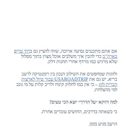
אם אתם מתכננים נסיעה ארוכה, שווה להציץ גם ב
רוד טריפ
בארה"ב
כדי להבין איך משלבים אוכל מצוין בתוך מסלול
שלא מרגיש כמו מרדף אחרי תחנות דלק.
ולזוגות שמחפשים את השילוב הנכון בין רומנטיקה לרעב
בריא, יש גם את
USAROADTRIP עבור טיול לארצות
הברית לזוג
– כי אין כמו לחלוק קינוח ולריב קלות על מי גונב
למי מהצלחת.
למה דווקא ״על הדרך״ יוצא הכי טעים?
כי כשאתה בדרכים, החושים עובדים אחרת.
הרעב מגיע בזמן.