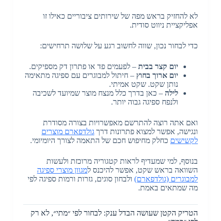
לא להחזיק בראש מפה של שירותים ציבוריים כאילו זו
אפליקציית ניווט סודית.
כדי לבחור נכון, שווה לחשוב רגע על שלושה תרחישים:
יום קצר בבית
– לפעמים פד או פתרון דק מספיקים.
יום ארוך בחוץ
– חיתול למבוגרים עם ספיגה מתאימה
נותן שקט. שקט אמיתי.
לילה
– כאן בדרך כלל מנצח מוצר שמיועד לשכיבה
ולנפח ספיגה גבוה יותר.
ואם אתה רוצה להתרשם מאפשרויות בצורה מסודרת
ונגישה, אפשר למצוא פתרונות דרך
גולדפארם מוצרים
לקשישים
כחלק מחיפוש חכם של התאמה לצורך היומיומי.
בנוסף, למי שמעדיף לראות קטגוריה מרוכזת ולעשות
השוואה בראש שקט, אפשר להיכנס ל
מגוון מוצרי ספיגה
למבוגרים (גולדפארם)
ולבחון סוגים, גזרות ורמות ספיגה לפי
מה שמתאים באמת.
הטריק הקטן שעושה הבדל ענק: לבחור לפי ״מתי״, לא רק