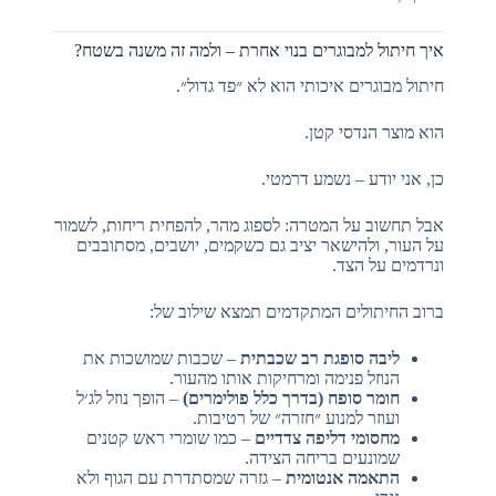
איך חיתול למבוגרים בנוי אחרת – ולמה זה משנה בשטח?
חיתול מבוגרים איכותי הוא לא ״פד גדול״.
הוא מוצר הנדסי קטן.
כן, אני יודע – נשמע דרמטי.
אבל תחשוב על המטרה: לספוג מהר, להפחית ריחות, לשמור
על העור, ולהישאר יציב גם כשקמים, יושבים, מסתובבים
ונרדמים על הצד.
ברוב החיתולים המתקדמים תמצא שילוב של:
ליבה סופגת רב שכבתית
– שכבות שמושכות את
הנוזל פנימה ומרחיקות אותו מהעור.
חומר סופח (בדרך כלל פולימרים)
– הופך נוזל לג׳ל
ועוזר למנוע ״חזרה״ של רטיבות.
מחסומי דליפה צדדיים
– כמו שומרי ראש קטנים
שמונעים בריחה הצידה.
התאמה אנטומית
– גזרה שמסתדרת עם הגוף ולא