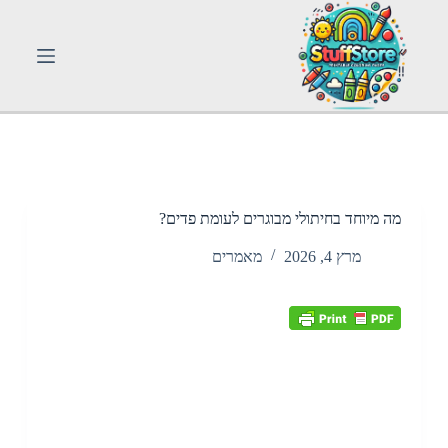
S
k
i
p
t
o
c
o
n
t
e
n
מה מיוחד בחיתולי מבוגרים לעומת פדים?
t
מרץ 4, 2026
מאמרים