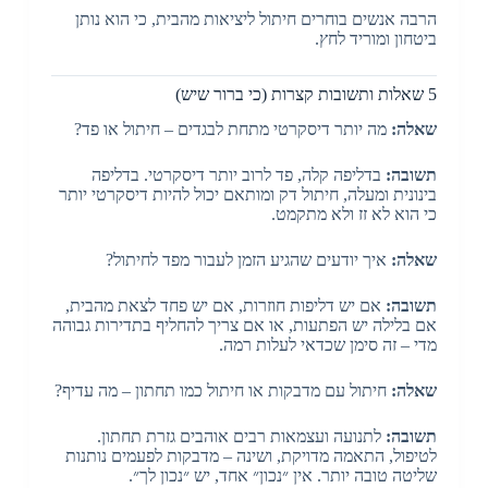
הרבה אנשים בוחרים חיתול ליציאות מהבית, כי הוא נותן
ביטחון ומוריד לחץ.
5 שאלות ותשובות קצרות (כי ברור שיש)
שאלה:
מה יותר דיסקרטי מתחת לבגדים – חיתול או פד?
תשובה:
בדליפה קלה, פד לרוב יותר דיסקרטי. בדליפה
בינונית ומעלה, חיתול דק ומותאם יכול להיות דיסקרטי יותר
כי הוא לא זז ולא מתקמט.
שאלה:
איך יודעים שהגיע הזמן לעבור מפד לחיתול?
תשובה:
אם יש דליפות חוזרות, אם יש פחד לצאת מהבית,
אם בלילה יש הפתעות, או אם צריך להחליף בתדירות גבוהה
מדי – זה סימן שכדאי לעלות רמה.
שאלה:
חיתול עם מדבקות או חיתול כמו תחתון – מה עדיף?
תשובה:
לתנועה ועצמאות רבים אוהבים גזרת תחתון.
לטיפול, התאמה מדויקת, ושינה – מדבקות לפעמים נותנות
שליטה טובה יותר. אין ״נכון״ אחד, יש ״נכון לך״.