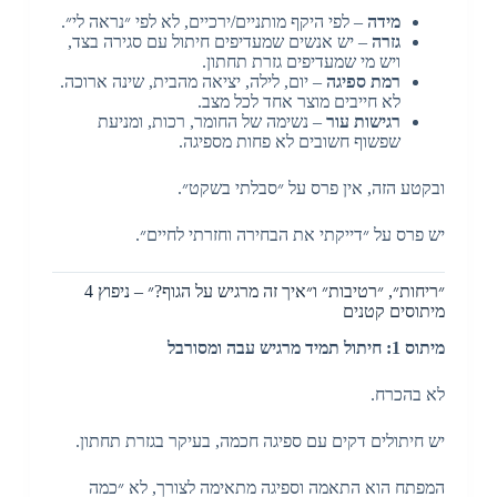
מידה
– לפי היקף מותניים/ירכיים, לא לפי ״נראה לי״.
גזרה
– יש אנשים שמעדיפים חיתול עם סגירה בצד,
ויש מי שמעדיפים גזרת תחתון.
רמת ספיגה
– יום, לילה, יציאה מהבית, שינה ארוכה.
לא חייבים מוצר אחד לכל מצב.
רגישות עור
– נשימה של החומר, רכות, ומניעת
שפשוף חשובים לא פחות מספיגה.
ובקטע הזה, אין פרס על ״סבלתי בשקט״.
יש פרס על ״דייקתי את הבחירה וחזרתי לחיים״.
״ריחות״, ״רטיבות״ ו״איך זה מרגיש על הגוף?״ – ניפוץ 4
מיתוסים קטנים
מיתוס 1: חיתול תמיד מרגיש עבה ומסורבל
לא בהכרח.
יש חיתולים דקים עם ספיגה חכמה, בעיקר בגזרת תחתון.
המפתח הוא התאמה וספיגה מתאימה לצורך, לא ״כמה