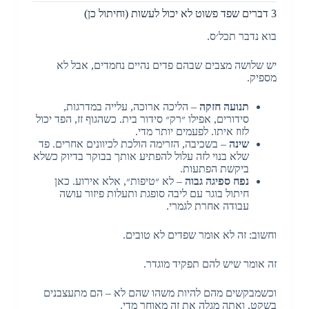
3 דברים שפד פשוט לא יכול לעשות (וחיתול כן)
בוא נדבר תכל׳ס.
יש שלושה מצבים שבהם פדים נהיים נחמדים, אבל לא
מספיק.
תנועה חזקה
– הליכה ארוכה, עלייה במדרגות,
סידורים, אפילו ״רק״ סידור בית. כשהגוף זז, הפד יכול
לזוז איתו. לפעמים יותר מדי.
שינה
– בשכיבה, הזרימה הולכת לכיוונים אחרים. פד
שלא בנוי לזה עלול להפתיע אותך בבוקר בדיוק כשלא
ביקשת הפתעות.
נפח ספיגה גבוה
– לא ״טיפות״, אלא אירוע. כאן
חיתול בוגר עם ליבה סופגת ותעלות פיזור עושה
עבודה אחרת לגמרי.
וחשוב: זה לא אומר שפדים לא טובים.
זה אומר שיש להם תפקיד מוגדר.
וכשמבקשים מהם להיות משהו שהם לא – הם מתעצבנים
בשקט, ואתה מגלה את זה מאוחר מדי.