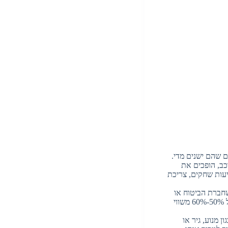
 שהם ישנים מדי.
כב, הופכים את
יעות שחקים, צריכת
שחברת הביטוח או
שמאי רכב מוסמך קובעים כי עלות תיקונו גבוהה משמעותית משוויו לפני התאונה (לרוב מעל 50%-60% משווי
 מנוע, גיר או