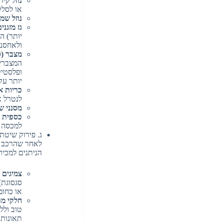
נוזל קיר
או לסלק
נוזל שמ
גז מזגנים (קרר
יותר) ה
ולאחסנם
מצבר (ס
המצברים
ופלסטיק
יותר עק
כריות א
לנטרל א
מסנני ש
כספית (
למכסה ה
ג. פירוק שיטתי של חלקים לשימו
לאחר שהרכב "
הניתנים למכיר
צמיגים ו
סגסוגת)
או כחומ
חלקי מר
טוב ולל
תאונות 