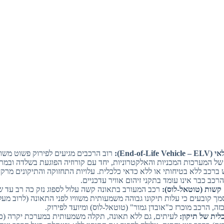
End-of-Li):
רוב הרכבים מגיעים לפירוק פשוט משום
ל המערכות המכניות והאלקטרוניות, יחד עם קורוזיה הפוגעת בשלדה ובמר
רכב ללא בטיחותי או ללא כדאי כלכלית. עלויות התחזוקה והתיקונים מרק
רכב כבר אינו עומד בתקני זיהום אוויר עדכניים.
קשות (טוטאל-לוס):
רכב המעורב בתאונה קשה עלול לספוג נזק כה רב עד 
זה, הרכב מוכרז כ"אובדן גמור" (טוטאל-לוס) ומיועד לפירוק.
לית של תיקון:
לעיתים, גם ללא תאונה, תקלה משמעותית במערכת יקרה (כגון