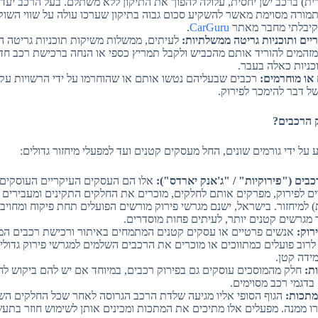
ת) ברכב ישן יחסית, עלולה להפוך את התיקון ללא משתלם. בעל הרכב יעדי
תמורה מסוימת מאשר להשקיע סכום גבוה בתיקון שערכו עולה על שווי השוק
שקיבלתי מחבר מאתר
CarGuru
.
ריים ותוכניות גריטה ממשלתיות:
לעיתים, ממשלות משיקות תוכניות גריטה ה
מזהמים להוריד אותם מהכביש ולקבל תמריץ כספי או הנחה ברכישת רכב חד
כניות כאלה בעבר.
או מוחרמים:
רכבים שבעליהם נטשו אותם או שהוחרמו על ידי הרשויות עקב
של דבר להימכר לפירוק.
על ידי גורמים שונים, החל מעסקים קטנים ועד למפעלי מיחזור גדולים:
כבים ("פירוקיות" / "ג'אנק יארדס"):
אלו הם העסקים העיקריים העוסקים 
ים לפירוק, מפרקים אותם לחלקים, מוכרים את החלקים התקינים ומעבירים
 למיחזור. בישראל, ישנם מגרשי פירוק מורשים הפועלים תחת פיקוח ומחויב
 מגרשים קטנים יותר, לעיתים פחות מוסדרים.
רוק:
אנשים פרטיים או עסקים קטנים המתמחים באיתור ורכישת רכבים המי
רוב פועלים כמתווכים או מוכרים את הרכבים השלמים למגרשי פירוק גדולים
ידה קטן.
ת:
חלק מהמוסכים עוסקים גם בפירוק רכבים, במיוחד אם יש להם ביקוש לחל
דגמי רכב מסוימים.
מתכות:
הגוף הסופי אליו מגיעה שלדת הרכב הגרוסה לאחר שכל החלקים השי
ו ממנה. מפעלים אלו מתיכים את המתכות ומכינים אותן לשימוש חוזר בתעשי