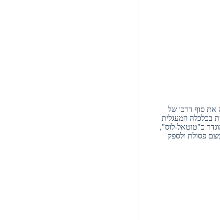
 את סוף דרכו של
ית בכלכלה המעגלית
גדר כ"טוטאל-לוס",
מצם פסולת ולספק