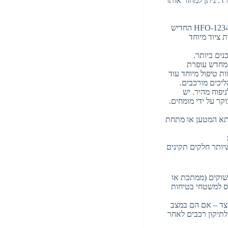
ד. ניתן למחזר אותו
מערכות מיזוג אוויר מכילות גזים (כמו R134a או HFO-1234yf החדיש
 ציוד מיוחד
ים ביותר.
 מחדש עופרת
ת טיפול מיוחד עוד
ליכים מורכבים.
יפוח מהיר. יש
קר על ידי מומחים.
תא המטען או מתחת
יותר חלקים תקינים
שוקים (ממתכת או
וס למשטחי בטיחות
 צד – אם הם במצב
לתיקון רכבים לאחר