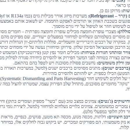
ור (אנטיפריז):
מכיל חומרים רעילים (כמו אתילן גליקול) ויש לאסוף אותו בנפר
ו כראוי.
שות:
מרוקן גם כן.
 – Refrigerant):
פוגעים בשכבת האוזון או תורמים לאפקט החממה. יש לשאוב אותם באמצעות
 לשימוש חוזר או לטיפול על ידי גורם מוסמך.
וללה):
מצברי עופרת-חומצה מכילים עופרת וחומצה גופרתית – חומרים מסוכנ
 מוסרים בשלמותם ונשלחים למיחזור במפעלים ייעודיים, שם מפיקים מהם
. במקרה של רכבים היברידיים וחשמליים, סוללות הליתיום-יון הגדולות דורשו
ב הרכבן ופוטנציאל הסיכון שלהן. פירוקן ומיחזורן נעשה על ידי מומחים ובתה
וויר ומותחני חגורות בטיחות:
מכילים חומר נפץ קטן (פירוטכניקה) המשמש לנ
ותם בצורה בטוחה לפני המשך הפירוק או להסירם כיחידה סגורה לסילוק מבו
מן ודלק משומשים:
נחשבים פסולת מסוכנת ויש לטפל בהם בהתאם.
ברכבים ישנים):
מתגים מסוימים ברכבים ישנים (למשל, במערכות תאורה ב
מנוע) הכילו כספית. יש לזהותם ולהסירם בזהירות.
ש חוזר (Systematic Dismantling and Parts Harvesting):
נוקה" מחומרים מסוכנים, מתחיל שלב הפירוק עצמו, שמטרתו להציל כמה ש
ה.
חישוקים (ג'נטים):
צמיגים במצב טוב (עם "בשר" מספיק ועומדים בתקן) וחי
 נמכרים כמשומשים. צמיגים בלויים נשלחים למיחזור (למשל, ליצירת גומי גר
ר דלק חלופי במפעלי מלט).
כב חיצוניים:
דלתות, מכסה מנוע, מכסה תא מטען, פגושים, כנפיים, מראות
א נזק משמעותי, הם מפורקים ונמכרים. יש ביקוש גבוה לחלקים אלו, במיוחד 
קלות.