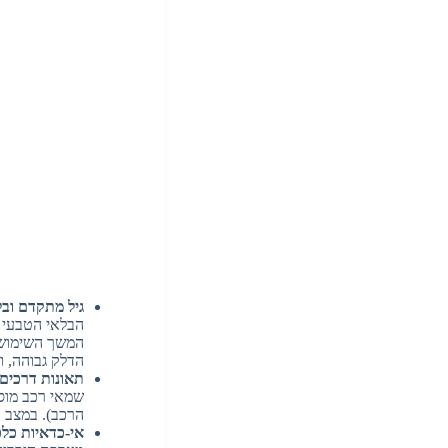
גיל מתקדם ובלאי (fe Vehicle – ELV
הבלאי הטבעי ש
המשך השימוש ב
הדלק גבוהה, וה
תאונות דרכים 
הרכב). במצב כ
אי-כדאיות כלכ