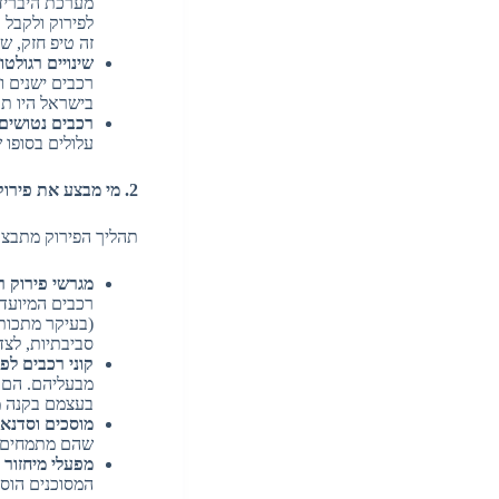
מערכת היברידי
לפירוק ולקבל 
זה טיפ חזק, 
שינויים רגולטו
רכבים ישנים ו
בישראל היו תו
רכבים נטושים 
עלולים בסופו 
2. מי מבצע את פירוק הרכבים?
תהליך הפירוק מתבצע 
מגרשי פירוק ר
רכבים המיועד
(בעיקר מתכות)
סביבתיות, לצד
קוני רכבים לפי
מבעליהם. הם ל
בעצמם בקנה מ
מוסכים וסדנאו
שהם מתמחים ב
מפעלי מיחזור 
המסוכנים הוסר