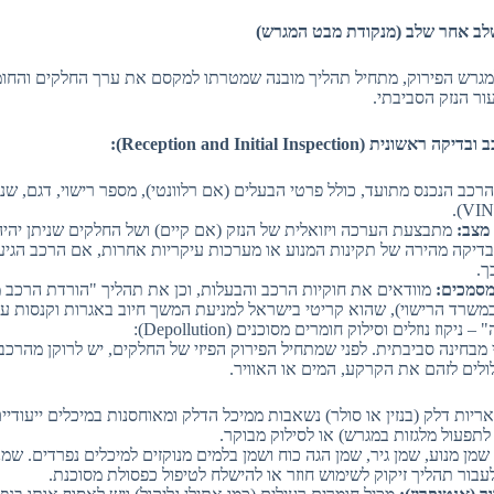
גרש הפירוק, מתחיל תהליך מובנה שמטרתו למקסם את ערך החלקים והחומ
ור הנזק הסביבתי.
ת (Reception and Initial Inspection):
רכב הנכנס מתועד, כולל פרטי הבעלים (אם רלוונטי), מספר רישוי, דגם, שנת
מצב:
מתבצעת הערכה ויזואלית של הנזק (אם קיים) ושל החלקים שניתן יהיה
דיקה מהירה של תקינות המנוע או מערכות עיקריות אחרות, אם הרכב הגיע
ך.
מסמכים:
מוודאים את חוקיות הרכב והבעלות, וכן את תהליך "הורדת הרכב מ
משרד הרישוי), שהוא קריטי בישראל למניעת המשך חיוב באגרות וקנסות ע
ניקוז נוזלים וסילוק חומרים מסוכנים (Depollution):
 מבחינה סביבתית. לפני שמתחיל הפירוק הפיזי של החלקים, יש לרוקן מהרכב 
לים לזהם את הקרקע, המים או האוויר.
יות דלק (בנזין או סולר) נשאבות ממיכל הדלק ומאוחסנות במיכלים ייעודיי
לתפעול מלגזות במגרש) או לסילוק מבוקר.
שמן מנוע, שמן גיר, שמן הגה כוח ושמן בלמים מנוקזים למיכלים נפרדים. שמ
לעבור תהליך זיקוק לשימוש חוזר או להישלח לטיפול כפסולת מסוכנת.