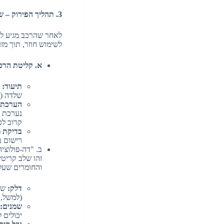
3. תהליך הפירוק – שלב אחר שלב (מנקודת מבט המגרש)
לאחר שהרכב מגיע למ
לשימוש חוזר, תוך מזע
א. קליטת הרכב ובדיקה ראשוני
תיעוד:
ה
שלדה (VIN).
הערכת 
נערכת ב
קרוב לכ
בדיקת 
רישום ב
ב. "דה-פולוציה" – 
זהו שלב קריטי
והחומרים שעלו
דלק:
שאר
(למשל, 
שמנים:
יכולים 