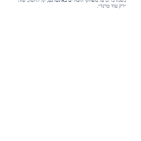
כשמדברים על
משחקי הימורים באינטרנט
, קל לחשוב שזה
״רק עוד טרנד״.