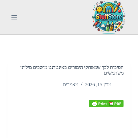
S
k
i
p
t
o
c
o
n
t
e
n
הסיבות לכך שמשחקי הימורים באינטרנט מושכים מיליוני
t
משתמשים
מרץ 15, 2026
מאמרים