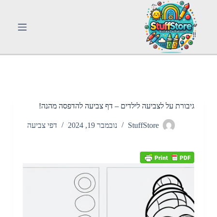
S
k
i
p
t
o
c
o
n
t
e
n
גיבורת על לצביעה לילדים – דף צביעה להדפסה מהנה!
t
StuffStore
נובמבר 19, 2024
דפי צביעה