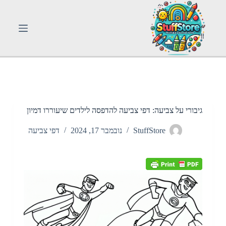
S
k
i
p
t
o
c
o
n
t
e
n
גיבורי על צביעה: דפי צביעה להדפסה לילדים שיעוררו דמיון
t
StuffStore
נובמבר 17, 2024
דפי צביעה