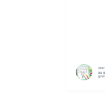
פוסט
ם עם
רתיים